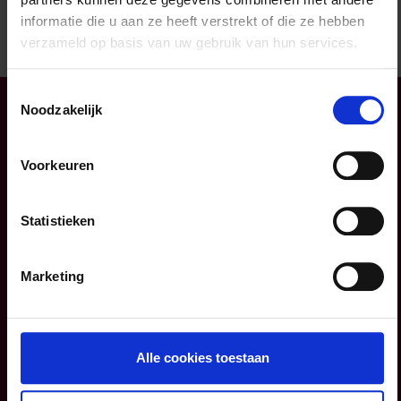
Overtuigd? Contacteer een van
onze
informatie die u aan ze heeft verstrekt of die ze hebben
adviseurs
of maak meteen een
afspraak
.
verzameld op basis van uw gebruik van hun services.
Toestemmingsselectie
Noodzakelijk
Voorkeuren
Statistieken
Marketing
Weet u of u goed verzekerd
bent:
niet te veel en niet te
Alle cookies toestaan
weinig?