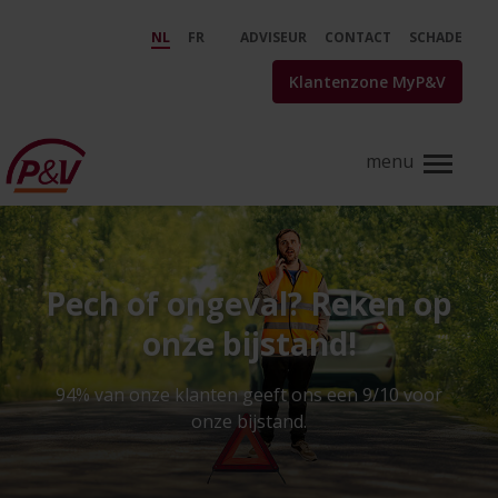
Skip to Main Content
P&amp;V Verzekeringen | Verze
NL
FR
ADVISEUR
CONTACT
SCHADE
Klantenzone MyP&V
Pech of ongeval? Reken op
onze bijstand!
94% van onze klanten geeft ons een 9/10 voor
onze bijstand.