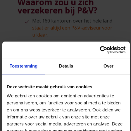
Waarom zou u zich
verzekeren bij P&V?
Met 160 kantoren over het hele land
staat er altijd een P&V-adviseur voor
u klaar.
P&V is een 100% Belgische
coöperatieve vennootschap.
24/7 bijstand
voor uw wagen, uw
Toestemming
Details
Over
gezin én voor uzelf via
02 229 00 11
.
Snelle en efficiënte opvolging van uw
schadedossiers
.
Deze website maakt gebruik van cookies
88% van onze klanten is tevreden tot
We gebruiken cookies om content en advertenties te
heel tevreden over hun P&V-
personaliseren, om functies voor social media te bieden
adviseur (bevraging 2023).
en om ons websiteverkeer te analyseren. Ook delen we
informatie over uw gebruik van onze site met onze
Lees meer
partners voor social media, adverteren en analyse. Deze
partners kunnen deze gegevens combineren met andere