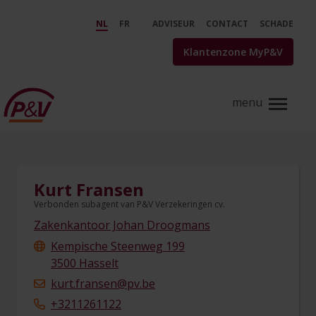
Skip to Main Content
find an agent - detail - P&amp;V
NL
FR
ADVISEUR
CONTACT
SCHADE
Klantenzone MyP&V
Kurt Fransen
Verbonden subagent van P&V Verzekeringen cv.
Zakenkantoor Johan Droogmans
Kempische Steenweg 199
3500 Hasselt
kurt.fransen@pv.be
+3211261122