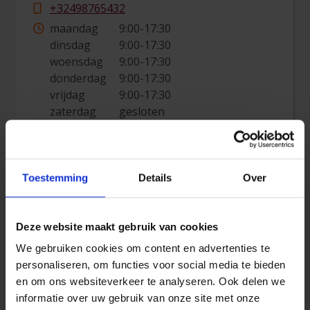
+32498765432
maandag
9:00-17:30
dinsdag
9:00-17:30
woensdag
9:00-17:30
donderdag
9:00-17:30
vrijdag
9:00-17:30
zaterdag
gesloten
zondag
gesloten
Maak een afspraak
Toestemming
Details
Over
FSMA/Ondernemingsnummer:
1234567890
Deze website maakt gebruik van cookies
Medewerkers:
Johan Droogmans
We gebruiken cookies om content en advertenties te
Kurt Fransen
personaliseren, om functies voor social media te bieden
Nico Dewil
en om ons websiteverkeer te analyseren. Ook delen we
Eric Peeters
informatie over uw gebruik van onze site met onze