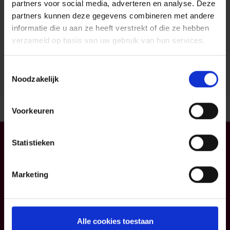
partners voor social media, adverteren en analyse. Deze
partners kunnen deze gegevens combineren met andere
Find another agent
informatie die u aan ze heeft verstrekt of die ze hebben
verzameld op basis van uw gebruik van hun services.
Mark as preferred
Toestemmingsselectie
Noodzakelijk
Voorkeuren
Statistieken
Particulier
Professioneel
Uw mobiliteit
Uw bedrijf
Marketing
Uw woning en
KMO
gezin
Verzekeringspacks
Uw sparen en
Alle cookies toestaan
beleggen