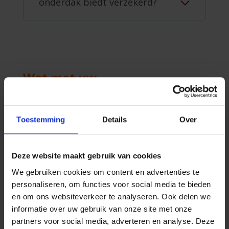
onderdak biedt verzekerd?
Wat met uw
brandverzekering?
Toestemming
Details
Over
Moet u uw adviseur informeren
als u tijdelijk en gratis onderdak
Deze website maakt gebruik van cookies
biedt aan Oekraïense gasten?
We gebruiken cookies om content en advertenties te
personaliseren, om functies voor social media te bieden
en om ons websiteverkeer te analyseren. Ook delen we
informatie over uw gebruik van onze site met onze
Zijn de spullen van de Oekraïense
partners voor social media, adverteren en analyse. Deze
vluchtelingen die u tijdelijk