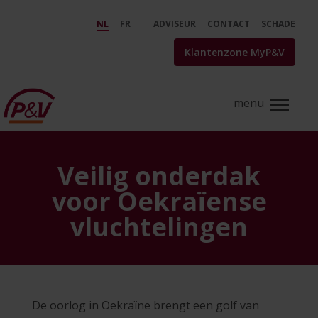
Skip to Main Content
FAQ Oekraïne - P&amp;V
NL
FR
ADVISEUR
CONTACT
SCHADE
Klantenzone MyP&V
Veilig onderdak
voor Oekraïense
vluchtelingen
De oorlog in Oekraïne brengt een golf van