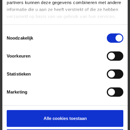
partners kunnen deze gegevens combineren met andere
opvangt in uw eigen huis ook
gedekt in uw brandverzekering?
informatie die u aan ze heeft verstrekt of die ze hebben
verzameld op basis van uw gebruik van hun services.
Toestemmingsselectie
Wat als een inwonende
Noodzakelijk
vluchteling aansprakelijk is voor
een gedekt schadegeval in uw
woning?
Voorkeuren
Statistieken
Wat als u in uw huurwoning
vluchtelingen wil opvangen?
Marketing
Alle cookies toestaan