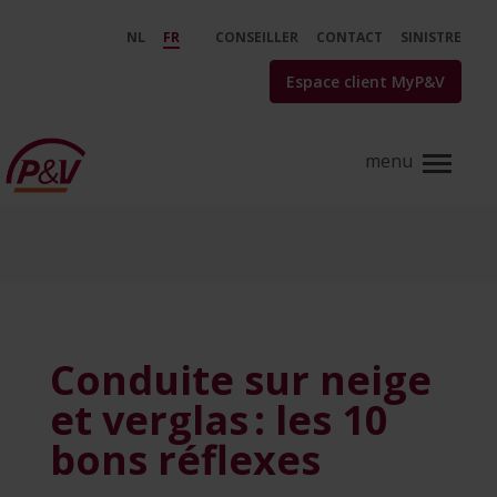
Saut au contenu principal
Conduite sur neige et verglas : l
NL
FR
CONSEILLER
CONTACT
SINISTRE
Espace client MyP&V
Conduite sur neige
et verglas : les 10
bons réflexes