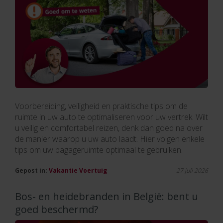
Voorbereiding, veiligheid en praktische tips om de
ruimte in uw auto te optimaliseren voor uw vertrek. Wilt
u veilig en comfortabel reizen, denk dan goed na over
de manier waarop u uw auto laadt. Hier volgen enkele
tips om uw bagageruimte optimaal te gebruiken.
Gepost in:
Vakantie
Voertuig
27 juli 2026
Bos- en heidebranden in België: bent u
goed beschermd?