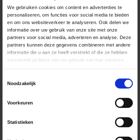
We gebruiken cookies om content en advertenties te
personaliseren, om functies voor social media te bieden
en om ons websiteverkeer te analyseren. Ook delen we
informatie over uw gebruik van onze site met onze
partners voor social media, adverteren en analyse. Deze
partners kunnen deze gegevens combineren met andere
informatie die u aan ze heeft verstrekt of die ze hebben
verzameld op basis van uw gebruik van hun services.
Verbaasd over uw verkeersboete? Als de feiten niet
Toestemmingsselectie
kloppen of de omstandigheden onduidelijk zijn, hoeft u
Noodzakelijk
zich daar niet zomaar bij neer te leggen.
Gepost in:
Voertuig
15 juli 2026
Voorkeuren
Nieuwe regels voor de technische
Statistieken
keuring vanaf 1 september 2026