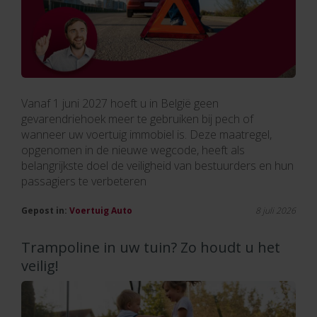
Vanaf 1 juni 2027 hoeft u in België geen
gevarendriehoek meer te gebruiken bij pech of
wanneer uw voertuig immobiel is. Deze maatregel,
opgenomen in de nieuwe wegcode, heeft als
belangrijkste doel de veiligheid van bestuurders en hun
passagiers te verbeteren
Gepost in:
Voertuig
Auto
8 juli 2026
Trampoline in uw tuin? Zo houdt u het
veilig!