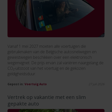
Vanaf 1 mei 2027 moeten alle voertuigen die
gebruikmaken van de Belgische autosnelwegen en
gewestwegen beschikken over een elektronisch
wegenvignet. De prijs ervan zal variëren naargelang de
CO₂-uitstoot van het voertuig en de gekozen
geldigheidsduur.
Gepost in:
Voertuig
Auto
27 juli 2026
Vertrek op vakantie met een slim
gepakte auto