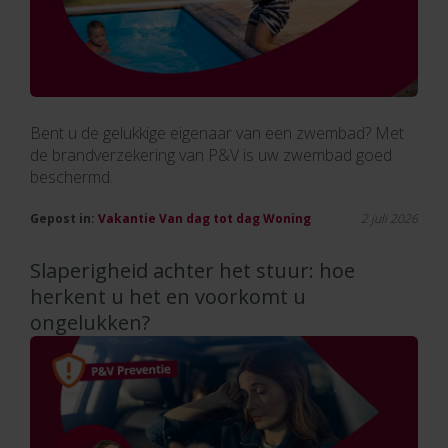
Bent u de gelukkige eigenaar van een zwembad? Met
de brandverzekering van P&V is uw zwembad goed
beschermd.
Gepost in:
Vakantie
Van dag tot dag
Woning
2 juli 2026
Slaperigheid achter het stuur: hoe
herkent u het en voorkomt u
ongelukken?