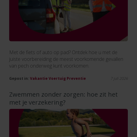
Met de fiets of auto op pad? Ontdek hoe u met de
juiste voorbereiding de meest voorkomende gevallen
van pech onderweg kunt voorkomen.
Gepost in:
Vakantie
Voertuig
Preventie
7 juli 2026
Zwemmen zonder zorgen: hoe zit het
met je verzekering?