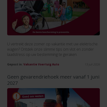
U vertrekt deze zomer op vakantie met uw elektrische
wagen? Ontdek onze slimme tips om vlot en zonder
laadstress op uw bestemming te geraken.
Gepost in:
Vakantie
Voertuig
Auto
13 juli 2026
Geen gevarendriehoek meer vanaf 1 juni
2027