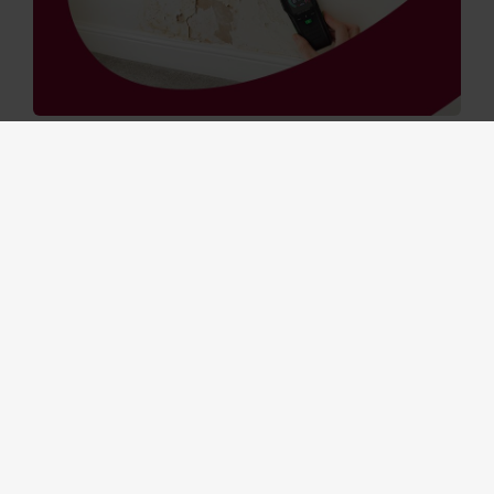
Vochtproblemen in huis ontstaan vaak door
condensatie, opstijgend vocht, infiltratie van
regenwater of een lek. Aan de hand van enkele
eenvoudige controles kunt u de oorzaak sneller
herkennen.
Gepost in:
Van dag tot dag
Preventie
Woning
1 juli 2026
Smartphone gestolen in uw hotelkamer?
Wat dekt uw verzekering