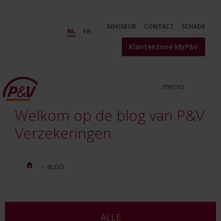
Skip to Main Content
Verzekeringstips en nieuws | De
ADVISEUR
CONTACT
SCHADE
NL
FR
Klantenzone MyP&V
Welkom op de blog van P&V
Verzekeringen
BLOG
ALLE