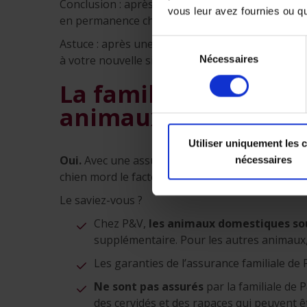
Conclusion : après une séparation, il est préfé
vous leur avez fournies ou qu'
en permanence chez l’un des parents.
Astuce : après une séparation, prenez contact a
Sélection
à votre nouvelle situation.
Nécessaires
du
consentement
La familiale couvre-
animaux domestique
Utiliser uniquement les 
Oui.
Avec une assurance familiale, vous êtes ég
nécessaires
chien mord le facteur ou fait tomber un cycliste.
Le saviez-vous ?
Chez P&V,
les animaux domestiques so
supplémentaire. Pour les autres animaux,
Les garanties de l’assurance familiale d
Ne sont pas assurés
par la familiale de P
des cervidés et des rapaces qui peuvent ê