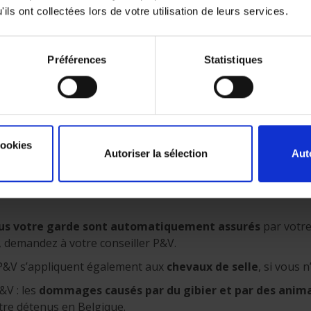
rable que les ex-partenaires souscrivent chacun une assuran
ils ont collectées lors de votre utilisation de leurs services.
vec votre conseiller en assurances pour adapter votre assura
Préférences
Statistiques
t-elle également les domm
s ?
cookies
Autoriser la sélection
Aut
alement couvert(e) si votre animal domestique cause des dom
us votre garde sont automatiquement assurés
par votre
 demandez à votre conseiller P&V.
e P&V s’appliquent également aux
chevaux de selle
, si vous 
&V : les
dommages causés par du gibier et par des anima
tre détenus en Belgique.