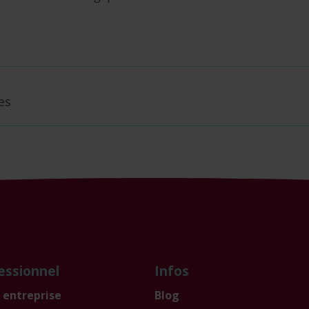
es
essionnel
Infos
 entreprise
Blog