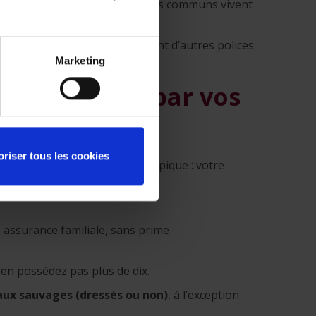
ce familiale, même si les enfants communs vivent
nce familiale et éventuellement d’autres polices
Marketing
ages causés par vos
oriser tous les cookies
mages à des tiers. Exemple typique : votre
 assurance familiale, sans prime
n’en possédez pas plus de dix.
ux sauvages (dressés ou non)
, à l’exception