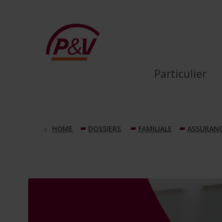
Saut au contenu principal
Une assurance familiale es
Particulier
DOSSIERS
FAMILIALE
ASSURANC