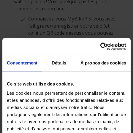
Sait-on jamais ! Voici quelques pistes pour
commencer à chercher :
Connaissez-vous MyBike ? Si vous avez
fait graver/enregistrer votre vélo (et
collé un QR code dessus), vous pouvez
utiliser le site
MyBike
pour signaler le
vol et spécifier des infos comme la date
et le lieu du vol. Si par chance quelqu’un
le retrouve et scanne le QR code, il
Consentement
Détails
À propos des cookies
pourra vous contacter.
Les réseaux sociaux sont des chambres
Ce site web utilise des cookies.
d’écho très sonores ! Signalez le vol de
votre vélo avec photo et description sur
Les cookies nous permettent de personnaliser le contenu
votre profil, lieu et moment du vol puis
et les annonces, d'offrir des fonctionnalités relatives aux
partagez ce post dans les groupes
médias sociaux et d'analyser notre trafic. Nous
dédiés au vélo, par exemple :
vélos volés
partageons également des informations sur l'utilisation de
belgique
ou
Veloflic Polbru
...
notre site avec nos partenaires de médias sociaux, de
publicité et d'analyse, qui peuvent combiner celles-ci
Cherchez sur les sites de vente