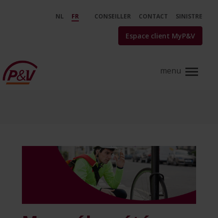
Saut au contenu principal
Mon vélo a été volé, que dois-je 
NL
FR
CONSEILLER
CONTACT
SINISTRE
Espace client MyP&V