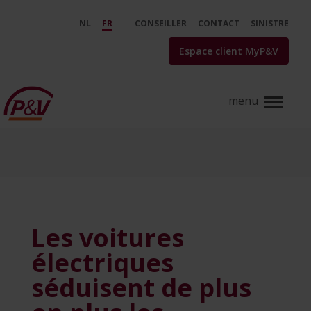
Saut au contenu principal
Les voitures électriques séduisen
NL
FR
CONSEILLER
CONTACT
SINISTRE
Espace client MyP&V
Les voitures
électriques
séduisent de plus