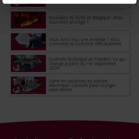
pour les vacances
Incendies de forêt en Belgique : êtes-
vous bien protégé ?
Vous avez reçu une amende ? Voici
comment la contester efficacement
Contrôle technique en Flandre : ce qui
change à partir du 1er septembre
2026
Partir en vacances en voiture
électrique : conseils pour voyager
sans stress