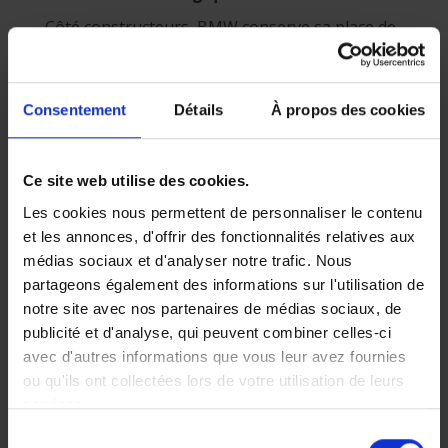
Côté constructeurs, BMW conserve sa place de
leader, tandis qu’Audi enregistre une forte
progression. MG, BYD et Tesla poursuivent
également leur croissance, confirmant
Consentement
Détails
À propos des cookies
l’installation durable des marques chinoises et
de la mobilité électrique sur le marché
automobile belge.
Ce site web utilise des cookies.
Etes-vous bien assuré ?
Les cookies nous permettent de personnaliser le contenu
et les annonces, d'offrir des fonctionnalités relatives aux
Un simple échange avec
votre conseiller P&V
médias sociaux et d'analyser notre trafic. Nous
vous permettra d’évaluer votre couverture et
partageons également des informations sur l'utilisation de
d’identifier les opportunités d’optimisation.
notre site avec nos partenaires de médias sociaux, de
Vous trouverez toujours un conseiller près de
publicité et d'analyse, qui peuvent combiner celles-ci
chez vous
parmi nos 170 agences en Belgique
.
avec d'autres informations que vous leur avez fournies
ou qu'ils ont collectées lors de votre utilisation de leurs
Envie d'en savoir plus sur
services.
les voitures électriques ?
Sélection