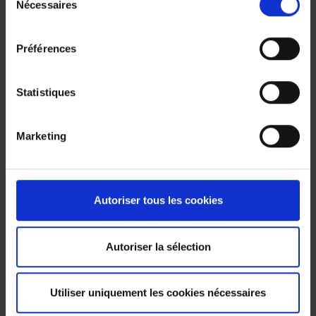
Nécessaires
Lisez aussi notre article :
Acheter une voiture
du
électrique d’occasion en Belgique : bonne ou
consentement
mauvaise idée en 2026 ?
Préférences
Statistiques
Marketing
Nouveaux articles
Autoriser tous les cookies
Autoriser la sélection
Vignette électronique en Belgique : ce
qui attend les automobilistes dès le
1er mai 2027
Utiliser uniquement les cookies nécessaires
Comment bien charger sa voiture