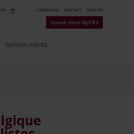
 l’assurance familiale | P
NL
FR
CONSEILLER
CONTACT
SINISTRE
Espace client MyP&V
Service clients
elgique
listes