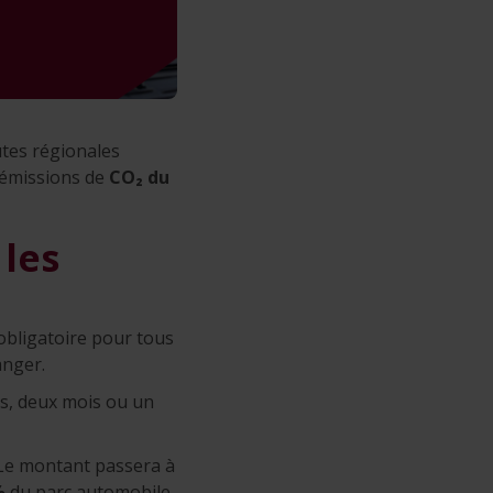
outes régionales
s émissions de
CO₂ du
 les
obligatoire pour tous
anger.
rs, deux mois ou un
 Le montant passera à
%
du parc automobile