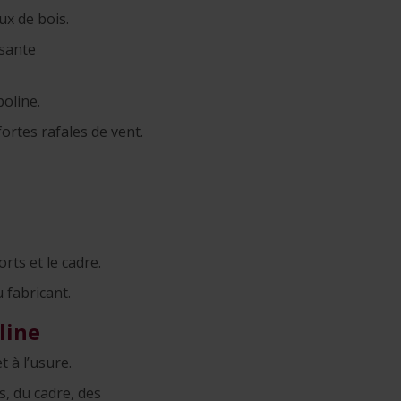
ux de bois.
ssante
oline.
fortes rafales de vent.
rts et le cadre.
 fabricant.
line
 à l’usure.
s, du cadre, des