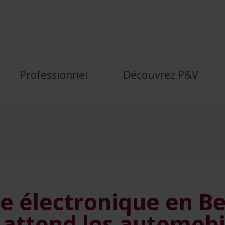
sécurité et couverture de
Professionnel
Découvrez P&V
e électronique en B
i attend les automobi