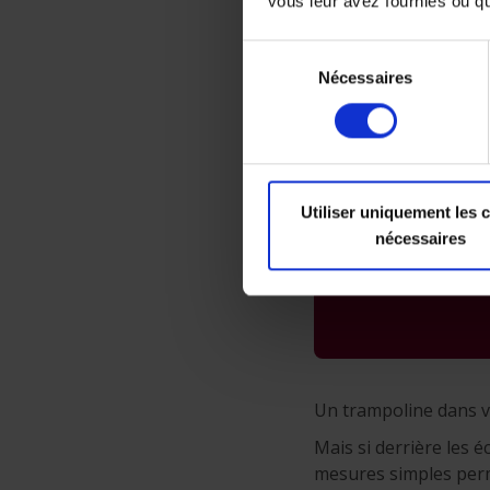
vous leur avez fournies ou qu'
Sélection
Nécessaires
du
consentement
Utiliser uniquement les 
nécessaires
Un trampoline dans vo
Mais si derrière les 
mesures simples perme