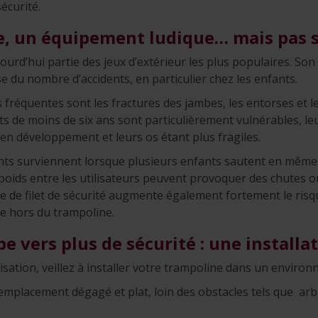
écurité.
e, un équipement ludique… mais pas s
jourd’hui partie des jeux d’extérieur les plus populaires. S
e du nombre d’accidents, en particulier chez les enfants.
s fréquentes sont les fractures des jambes, les entorses et
ts de moins de six ans sont particulièrement vulnérables, le
en développement et leurs os étant plus fragiles.
nts surviennent lorsque plusieurs enfants sautent en même t
 poids entre les utilisateurs peuvent provoquer des chutes 
e de filet de sécurité augmente également fortement le risq
e hors du trampoline.
e vers plus de sécurité : une installa
lisation, veillez à installer votre trampoline dans un enviro
emplacement dégagé et plat, loin des obstacles tels que arbre