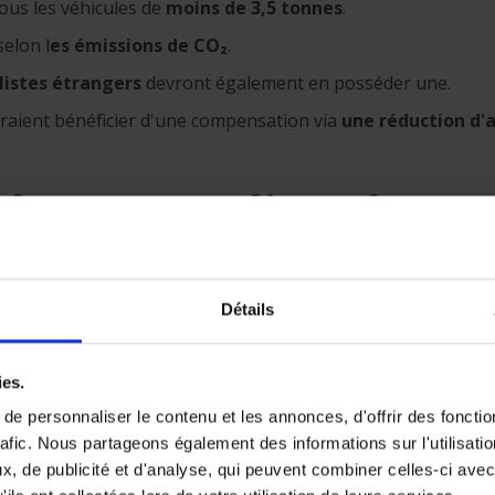
tous les véhicules de
moins de 3,5 tonnes
.
selon l
es émissions de CO₂
.
istes étrangers
devront également en posséder une.
raient bénéficier d'une compensation via
une réduction d'
r le trampoline dans 
en toute sécurité ? Vo
t !
Détails
ies.
s
Quotidien
Prévention
Famille
e personnaliser le contenu et les annonces, d'offrir des fonctio
rafic. Nous partageons également des informations sur l'utilisati
, de publicité et d'analyse, qui peuvent combiner celles-ci avec