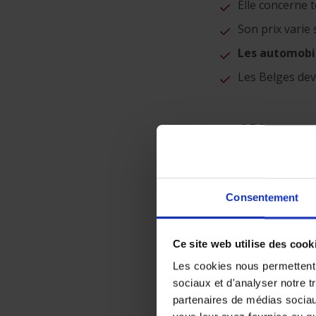
Elle concerne 
Son prix varie 
Les automobil
Les Belges dev
Utilise
jardin 
commen
Consentement
8 juillet 2026
Ce site web utilise des cook
Publié dans:
Vacance
Les cookies nous permettent d
sociaux et d'analyser notre t
partenaires de médias sociaux