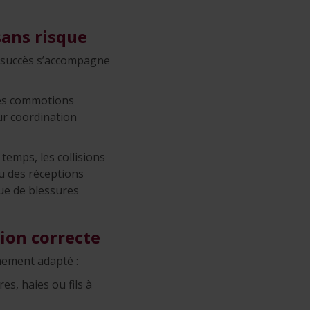
ans risque
on succès s’accompagne
 les commotions
ur coordination
emps, les collisions
ou des réceptions
ue de blessures
tion correcte
nnement adapté :
s, haies ou fils à