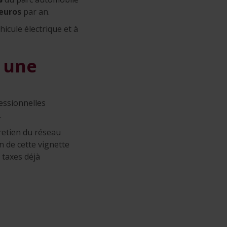
euros
par an.
icule électrique et à
e une
fessionnelles
.
tretien du réseau
 de cette vignette
 taxes déjà