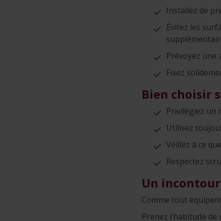
Installez de pr
Évitez les sur
supplémentair
Prévoyez une z
Fixez solidemen
Bien choisir 
Privilégiez un 
Utilisez toujour
Veillez à ce qu
Respectez scrup
Un incontourn
Comme tout équipement
Prenez l’habitude de c