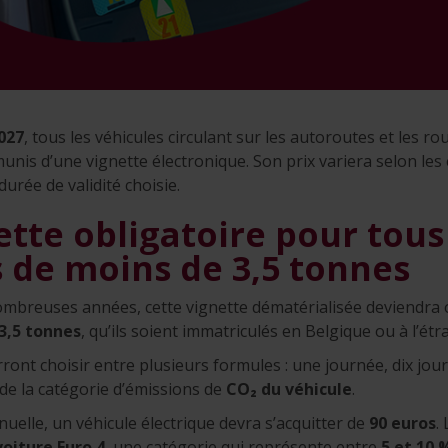
027
, tous les véhicules circulant sur les autoroutes et les r
unis d’une vignette électronique. Son prix variera selon le
durée de validité choisie.
tte obligatoire pour tous
 de moins de 3,5 tonnes
mbreuses années, cette vignette dématérialisée deviendra 
 3,5 tonnes
, qu’ils soient immatriculés en Belgique ou à l’étr
ont choisir entre plusieurs formules : une journée, dix jou
 de la catégorie d’émissions de
CO₂ du véhicule
.
uelle, un véhicule électrique devra s’acquitter de
90 euros
.
voiture Euro 4
, une catégorie qui représente entre
5 et 10 