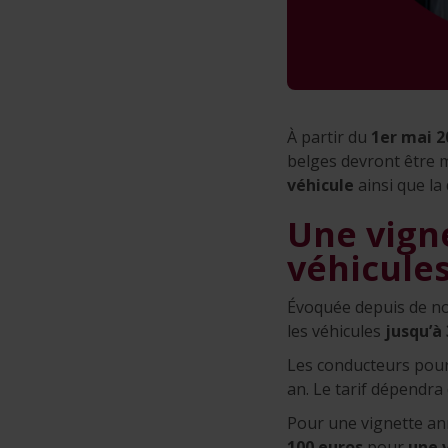
À partir du
1er mai 2
belges devront être m
véhicule
ainsi que la 
Une vigne
véhicules
Évoquée depuis de no
les véhicules
jusqu’à
Les conducteurs pourr
an. Le tarif dépendra
Pour une vignette ann
100 euros
pour
une 