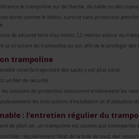
éférence le trampoline sur de l’herbe, du sable ou des copea
faces dures comme le béton, surtout sans protection amorti
e.
one de sécurité libre d’au moins 2,5 mètres autour du tramp
t la structure du trampoline au sol, afin de le protéger des 
son trampoline
modèle rond (la trajectoire des sauts y est plus sûre).
s un filet de sécurité.
e les coussins de protection recouvrent entièrement les resso
uleusement les instructions d’installation et d’utilisation du
able : l’entretien régulier du trampo
 de plein air, un trampoline est soumis aux intempéries et
ontrôler régulièrement l’état de la toile de saut, des ressort