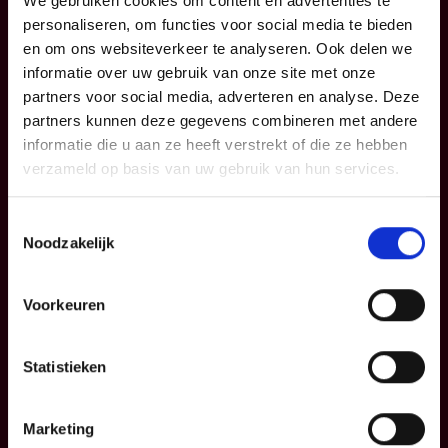
Uw woning en
KMO
We gebruiken cookies om content en advertenties te
gezin
Verzekeringspacks
personaliseren, om functies voor social media te bieden
en om ons websiteverkeer te analyseren. Ook delen we
Uw sparen en
informatie over uw gebruik van onze site met onze
beleggen
partners voor social media, adverteren en analyse. Deze
partners kunnen deze gegevens combineren met andere
FAQ
informatie die u aan ze heeft verstrekt of die ze hebben
verzameld op basis van uw gebruik van hun services.
Info
P&V
Toestemmingsselectie
Noodzakelijk
Blog
Contacteer ons
Informatiefiches
Over ons
Voorkeuren
Algemene
Institutionele
voorwaarden
sector
Statistieken
Klachtenmanagemen
Partnership
t
Marketing