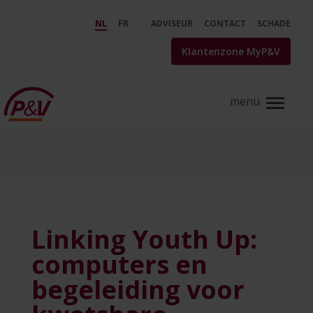
Skip to Main Content
Linking Youth Up: computers en
NL
FR
ADVISEUR
CONTACT
SCHADE
Klantenzone MyP&V
Linking Youth Up:
computers en
begeleiding voor