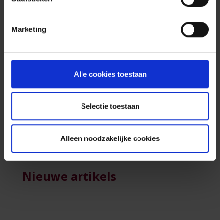
te ondersteunen. De vaardigheden die
jongeren zullen leren in dit project, moeten hen
Marketing
helpen om later als volwaardig burger deel te
nemen aan de samenleving.
Meer informatie over deze projectoproep leest
u in
dit persbericht
of op
de website van de
Alle cookies toestaan
Koning Boudewijnstichting
.
Selectie toestaan
Alleen noodzakelijke cookies
Nieuwe artikels