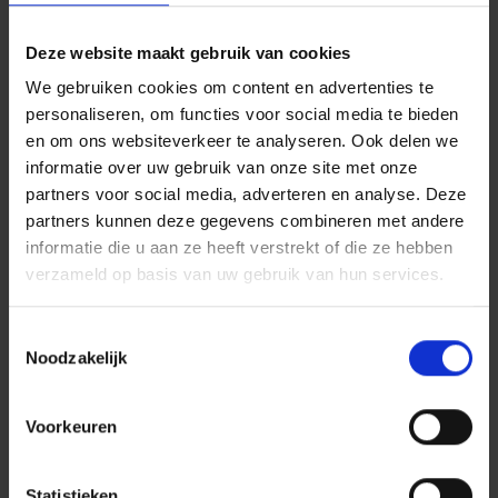
de nodige vaardigheden aanleren om de
apparatuur optimaal te gebruiken bij hun
Deze website maakt gebruik van cookies
studie of zoektocht naar werk. De ingezonden
We gebruiken cookies om content en advertenties te
projecten zullen beoordeeld worden door een
personaliseren, om functies voor social media te bieden
onafhankelijke jury van experten binnen de
en om ons websiteverkeer te analyseren. Ook delen we
Koning Boudewijnstichting. Voor dit deel van
informatie over uw gebruik van onze site met onze
het project wordt 700 000 euro uitgetrokken.
partners voor social media, adverteren en analyse. Deze
Met de resterende 300 000 euro willen we
partners kunnen deze gegevens combineren met andere
organisaties helpen om kwalitatieve
informatie die u aan ze heeft verstrekt of die ze hebben
(buiten)schoolse begeleiding op touw te zetten,
verzameld op basis van uw gebruik van hun services.
ook bij de overgang van school naar de
arbeidsmarkt.
Toestemmingsselectie
Noodzakelijk
Actief burgerschap
ondersteunen
Voorkeuren
Dit project past in het engagement van P&V en
de
Stichting P&V
om te strijden tegen de
uitsluiting van jongeren en actief burgerschap
Statistieken