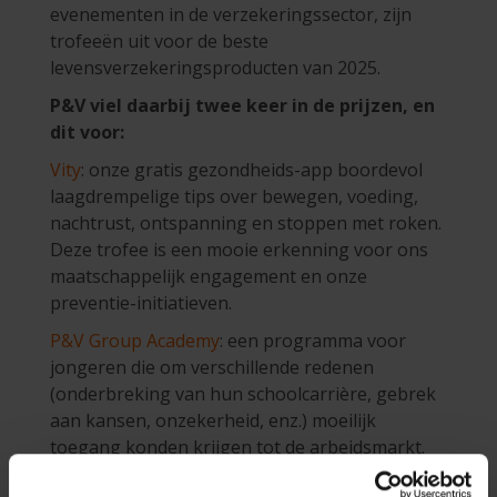
evenementen in de verzekeringssector, zijn
trofeeën uit voor de beste
levensverzekeringsproducten van 2025.
P&V viel daarbij twee keer in de prijzen, en
dit voor:
Vity
: onze gratis gezondheids-app boordevol
laagdrempelige tips over bewegen, voeding,
nachtrust, ontspanning en stoppen met roken.
Deze trofee is een mooie erkenning voor ons
maatschappelijk engagement en onze
preventie-initiatieven.
P&V Group Academy
: een programma voor
jongeren die om verschillende redenen
(onderbreking van hun schoolcarrière, gebrek
aan kansen, onzekerheid, enz.) moeilijk
toegang konden krijgen tot de arbeidsmarkt.
"In een tijd waarin het inclusiviteitsbeleid onder