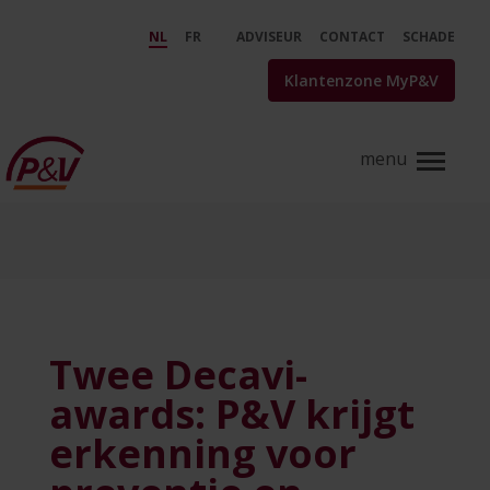
Skip to Main Content
Twee Decavi-awards: P&amp;V kr
NL
FR
ADVISEUR
CONTACT
SCHADE
Klantenzone MyP&V
Twee Decavi-
awards: P&V krijgt
erkenning voor