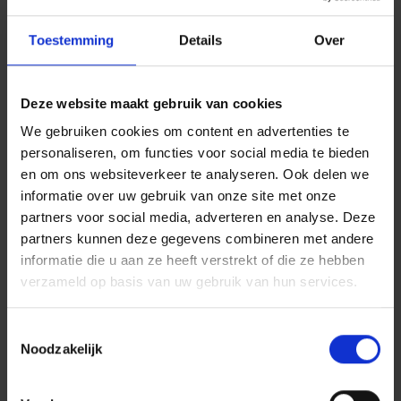
druk staat, kiezen we ervoor om ons sterker
dan ooit te engageren. De P&V Group Academy
Toestemming
Details
Over
belichaamt onze coöperatieve waarden:
inclusie, solidariteit en het geloof in het
potentieel van mensen", aldus Hilde Vernaillen.
Deze website maakt gebruik van cookies
Daarnaast heeft
de P&V Groep
nog twee
We gebruiken cookies om content en advertenties te
prijzen gewonnen voor haar innovatieve
personaliseren, om functies voor social media te bieden
aanpak op het gebied van levensverzekeringen
en om ons websiteverkeer te analyseren. Ook delen we
.
informatie over uw gebruik van onze site met onze
partners voor social media, adverteren en analyse. Deze
Meer weten over de Decavi-
partners kunnen deze gegevens combineren met andere
levensverzekeringstrofeeën 2025?
informatie die u aan ze heeft verstrekt of die ze hebben
Lees het persbericht op decavi.be
.
verzameld op basis van uw gebruik van hun services.
Toestemmingsselectie
Noodzakelijk