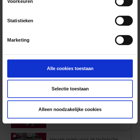
Voorkeuren
Nieuwe artikels
Statistieken
Marketing
Elektronisch wegenvignet in België:
wat staat automobilisten te wachten
vanaf 1 mei 2027?
Alle cookies toestaan
Vertrek op vakantie met een slim
gepakte auto
Selectie toestaan
Bos- en heidebranden in België: bent
u goed beschermd?
Alleen noodzakelijke cookies
Oneens met een verkeersboete? Zo
tekent u correct bezwaar aan
Nieuwe regels voor de technische