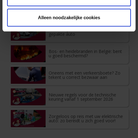
Elektronisch wegenvignet in België:
wat staat automobilisten te wachten
vanaf 1 mei 2027?
Alleen noodzakelijke cookies
Vertrek op vakantie met een slim
gepakte auto
Bos- en heidebranden in België: bent
u goed beschermd?
Oneens met een verkeersboete? Zo
tekent u correct bezwaar aan
Nieuwe regels voor de technische
keuring vanaf 1 september 2026
Zorgeloos op reis met uw elektrische
auto: zo bereidt u zich goed voor!