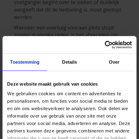
voetganger begint over te steken of duidelijk
aangeeft dat dit de bedoeling is, moet gestopt
worden.
Wanneer een voertuig vooraan plots stopt
zonder duidelijke reden, is het afgeraden om
zomaar in te halen. Mogelijk wordt iemand net
doorgelaten om over te steken.
Een
overhaaste inhaalmanoeuvre
kan ernstige
Toestemming
Details
Over
gevolgen hebben.
Te voet onderweg?
Deze website maakt gebruik van cookies
Gebruik steeds
de oversteekplaatsen
. Kijk
We gebruiken cookies om content en advertenties te
goed naar links, rechts, en nog eens links voor
personaliseren, om functies voor social media te bieden
het oversteken. Zelfs wanneer het licht op
en om ons websiteverkeer te analyseren. Ook delen we
groen staat, kan
een laatste blik
veel ellende
informatie over uw gebruik van onze site met onze
voorkomen.
partners voor social media, adverteren en analyse. Deze
partners kunnen deze gegevens combineren met andere
Uw veiligheid, onze
informatie die u aan ze heeft verstrekt of die ze hebben