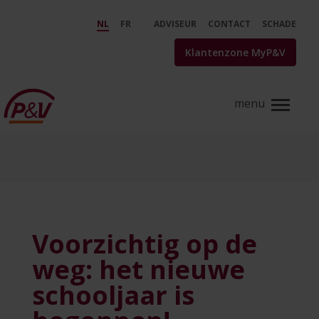
Skip to Main Content
Voorzichtig op de weg: het nieu
NL
FR
ADVISEUR
CONTACT
SCHADE
Klantenzone MyP&V
Voorzichtig op de
weg: het nieuwe
schooljaar is