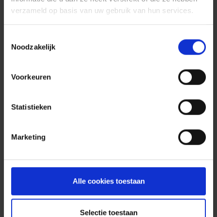
prioriteit
verzameld op basis van uw gebruik van hun services.
Last but not least: bent u goed
verzekerd
?
Uw
P&V-adviseur
overloopt graag met u hoe u
Toestemmingsselectie
momenteel verzekerd bent en wat er eventueel
Noodzakelijk
beter of goedkoper kan.
Dankzij onze 170
kantoren
in België vindt u altijd een adviseur bij
Voorkeuren
u in de buurt.
Statistieken
Marketing
Nieuwe artikels
Alle cookies toestaan
Selectie toestaan