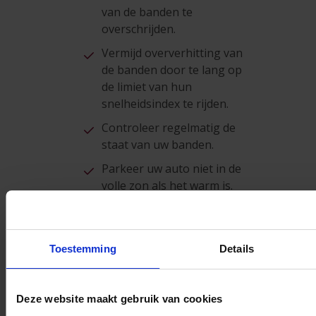
van de banden te
overschrijden.
Vermijd oververhitting van
de banden door te lang op
de limiet van hun
snelheidsindex te rijden.
Controleer regelmatig de
staat van uw banden.
Parkeer uw auto niet in de
volle zon als het warm is.
Bewaar uw banden in
optimale omstandigheden
(tussen -5°C en +35°C op
Toestemming
Details
een plaats die niet aan UV-
straling is blootgesteld).
Deze website maakt gebruik van cookies
Onderhoud uw banden