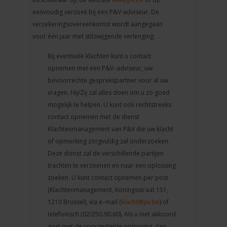
eenvoudig verzoek bij een P&V-adviseur. De
verzekeringsovereenkomst wordt aangegaan
voor één jaar met stilzwijgende verlenging.
Bij eventuele klachten kunt u contact
opnemen met een P&V–adviseur, uw
bevoorrechte gesprekspartner voor al uw
vragen. Hij/Zij zal alles doen om u zo goed
mogelijk te helpen. U kunt ook rechtstreeks
contact opnemen met de dienst
Klachtenmanagement van P&V die uw klacht
of opmerking zorgvuldig zal onderzoeken.
Deze dienst zal de verschillende partijen
trachten te verzoenen en naar een oplossing
zoeken. U kunt contact opnemen per post
(Klachtenmanagement, Koningsstraat 151,
1210 Brussel), via e–mail (
klacht@pv.be
) of
telefonisch (02/250.90.60). Als u niet akkoord
gaat met de voorgestelde oplossing, dan