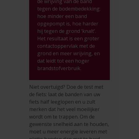
de wrijving van de band
tegen de bodembedekking:
hoe minder een band
opgepompt is, hoe harder
hij tegen de grond ‘knalt'.
Het resultaat is een groter
contactoppervlak met de
grond en meer wrijving, en
dat leidt tot een hoger
brandstofverbruik.
Niet overtuigd? Doe de test met
de fiets: laat de banden van uw
fiets half leeglopen en u zult
merken dat het veel moeilijker
wordt om te trappen. Om de
gewenste snelheid aan te houden,
moet u meer energie leveren met
platte banden dan met te hard