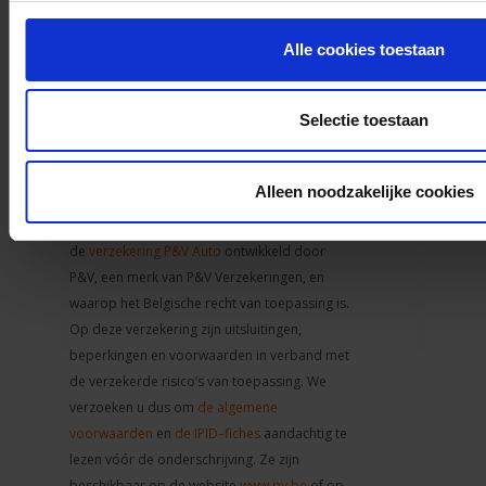
auto van P&V u 24/7 hulp bij pech.
Ontdek hier al onze formules
en
Alle cookies toestaan
kruip met een gerust gemoed
achter het stuur.
Selectie toestaan
Alleen noodzakelijke cookies
Dit document is een reclamedocument met
daarin algemene informatie over
de
verzekering P&V Auto
ontwikkeld door
P&V, een merk van P&V Verzekeringen, en
waarop het Belgische recht van toepassing is.
Op deze verzekering zijn uitsluitingen,
beperkingen en voorwaarden in verband met
de verzekerde risico’s van toepassing. We
verzoeken u dus om
de algemene
voorwaarden
en
de IPID–fiches
aandachtig te
lezen vóór de onderschrijving. Ze zijn
beschikbaar op de website
www.pv.be
of op