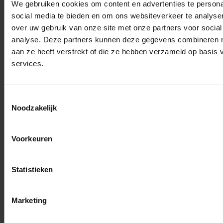
periodiek met
We gebruiken cookies om content en advertenties te persona
gespecialiseerde
social media te bieden en om ons websiteverkeer te analyse
producten.
over uw gebruik van onze site met onze partners voor social
analyse. Deze partners kunnen deze gegevens combineren me
aan ze heeft verstrekt of die ze hebben verzameld op basis
services.
Een
autoverzekering
met bijstand, voor
Toestemmingsselectie
Noodzakelijk
een gerust
gemoed
Voorkeuren
Jammer genoeg valt een lekke
band nooit uit te sluiten, zelfs niet
Statistieken
als u regelmatig de
bandenspanning van uw
Marketing
autobanden controleert. Gelukkig
biedt de bijstandsverzekering