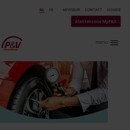
Skip to Main Content
Bandenspanning: het belang va
NL
FR
ADVISEUR
CONTACT
SCHADE
Klantenzone MyP&V