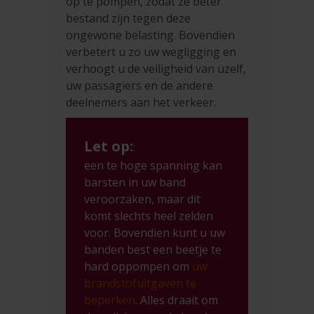
op te pompen, zodat ze beter
bestand zijn tegen deze
ongewone belasting. Bovendien
verbetert u zo uw wegligging en
verhoogt u de veiligheid van uzelf,
uw passagiers en de andere
deelnemers aan het verkeer.
Let op:
:
een te hoge spanning kan
barsten in uw band
veroorzaken, maar dit
komt slechts heel zelden
voor. Bovendien kunt u uw
banden best een beetje te
hard oppompen om
uw
brandstofuitgaven te
beperken
. Alles draait om