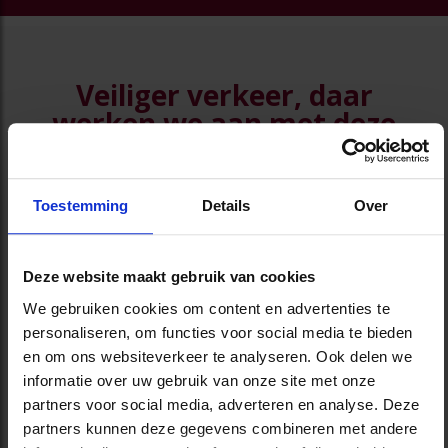
Veiliger verkeer, daar
werken we aan met deze
partners
Toestemming
Details
Over
Deze website maakt gebruik van cookies
We gebruiken cookies om content en advertenties te
HEXLOX
maakt innovatieve oplossingen om
al
personaliseren, om functies voor social media te bieden
uw fietsaccessoires
(van wielen tot zadel)
en om ons websiteverkeer te analyseren. Ook delen we
te
beschermen tegen diefstal
. Kiest u voor
informatie over uw gebruik van onze site met onze
P&V? Dan krijgt u
12% korting
op alle
partners voor social media, adverteren en analyse. Deze
producten van HEXLOX.
partners kunnen deze gegevens combineren met andere