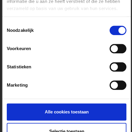
informatie die u aan ze heeft verstrekt of die ze hebben
verzameld op basis van uw gebruik van hun services.
Toestemmingsselectie
Noodzakelijk
Met
PROVIZ
trotseert u de duisternis en komt u
Voorkeuren
veilig aan op uw bestemming. Deze firma
ontwikkelt
fietskledij
en accessoires met
reflecterende elementen
en neonkleuren die
Statistieken
uw zichtbaarheid in het verkeer vergroten.
Kiest u voor de fietsverzekering van P&V? Dan
Marketing
krijgt u
15% korting
op alle producten van
PROVIZ.
Alle cookies toestaan
Selectie toestaan