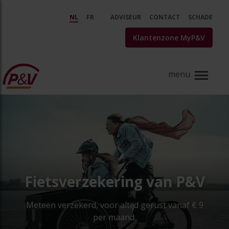
Skip to Main Content
Fietsverzekering | P&amp;V Ver
NL
FR
ADVISEUR
CONTACT
SCHADE
Klantenzone MyP&V
Fietsverzekering van P&V
Meteen verzekerd, voor altijd gerust vanaf € 9
per maand.