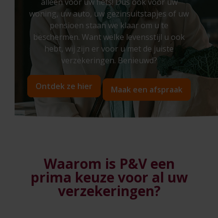
alleen voor uw fiets! Dus ook voor uw
woning, uw auto, uw gezinsuitstapjes of uw
pensioen staan we klaar om u te
beschermen. Want welke levensstijl u ook
hebt, wij zijn er voor u met de juiste
verzekeringen. Benieuwd?
Ontdek ze hier
Maak een afspraak
Waarom is P&V een
prima keuze voor
al uw
verzekeringen?