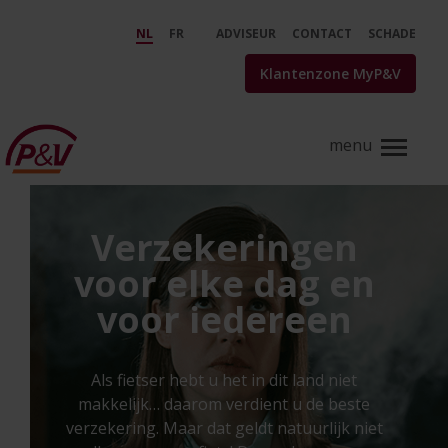
Skip to Main Content
Alle verzekeringen voor particu
NL
FR
ADVISEUR
CONTACT
SCHADE
Klantenzone MyP&V
Verzekeringen
voor elke dag en
voor iedereen
Als fietser hebt u het in dit land niet
makkelijk… daarom verdient u de beste
verzekering. Maar dat geldt natuurlijk niet