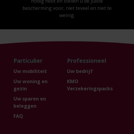
nodig hebt en stellen u de juiste
bescherming voor, niet teveel en niet te
weinig.
Particulier
Professioneel
Uw mobiliteit
Uw bedrijf
Uw woning en
KMO
gezin
Verzekeringspacks
Uw sparen en
beleggen
FAQ