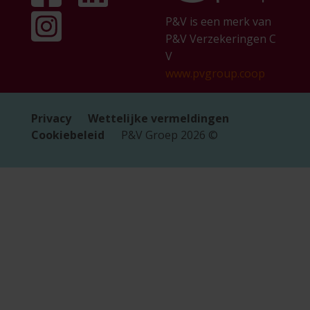
P&V is een merk van
P&V Verzekeringen C
V
www.pvgroup.coop
Privacy
Wettelijke vermeldingen
Cookiebeleid
P&V Groep
2026
©