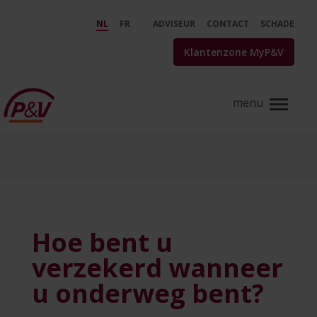
Skip to Main Content
Hoe bent u verzekerd wanneer 
NL
FR
ADVISEUR
CONTACT
SCHADE
Klantenzone MyP&V
Hoe bent u
verzekerd wanneer
u onderweg bent?