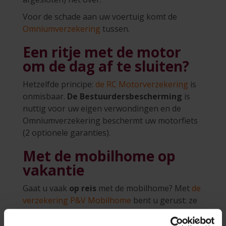
Voor de schade aan uw voertuig komt de
Omniumverzekering
tussen.
Een ritje met de motor
om de dag af te sluiten?
Hetzelfde principe:
de RC Motorverzekering
is
onmisbaar.
De Bestuurdersbescherming
is
nuttig voor uw eigen verwondingen en de
Omniumverzekering beschermt uw motorfiets
(2 optionele garanties).
Met de mobilhome op
vakantie
Gaat u vaak
op reis
met de mobilhome? Met
de
verzekering P&V Mobilhome
bent u gerust: ze
dekt uw aansprakelijkheid, de passagiers, het
voertuig... en soms zelfs de inboedel.