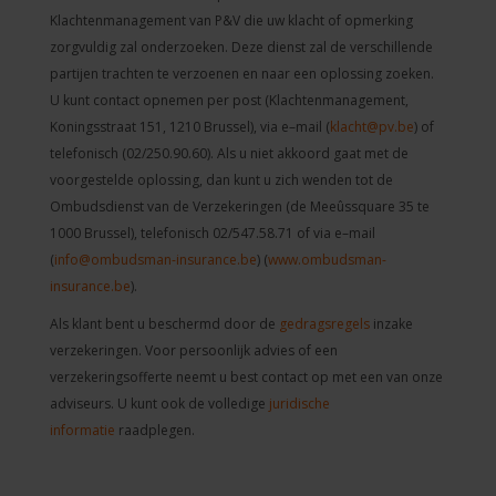
Klachtenmanagement van P&V die uw klacht of opmerking
zorgvuldig zal onderzoeken. Deze dienst zal de verschillende
partijen trachten te verzoenen en naar een oplossing zoeken.
U kunt contact opnemen per post (Klachtenmanagement,
Koningsstraat 151, 1210 Brussel), via e–mail (
klacht@pv.be
) of
telefonisch (02/250.90.60). Als u niet akkoord gaat met de
voorgestelde oplossing, dan kunt u zich wenden tot de
Ombudsdienst van de Verzekeringen (de Meeûssquare 35 te
1000 Brussel), telefonisch 02/547.58.71 of via e–mail
(
info@ombudsman-insurance.be
) (
www.ombudsman-
insurance.be
).
Als klant bent u beschermd door de
gedragsregels
inzake
verzekeringen. Voor persoonlijk advies of een
verzekeringsofferte neemt u best contact op met een van onze
adviseurs. U kunt ook de volledige
juridische
informatie
raadplegen.