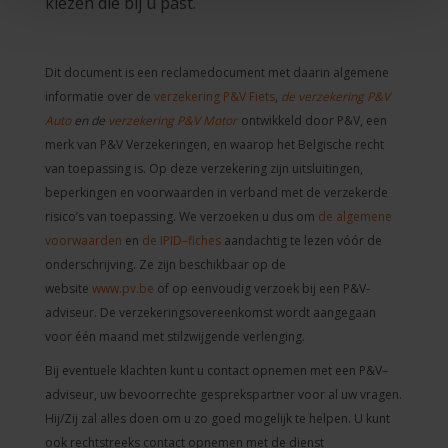
kiezen die bij u past.
Dit document is een reclamedocument met daarin algemene
informatie over de
verzekering P&V Fiets
,
de verzekering P&V
Auto
en de
verzekering P&V Motor
ontwikkeld door P&V, een
merk van P&V Verzekeringen, en waarop het Belgische recht
van toepassing is. Op deze verzekering zijn uitsluitingen,
beperkingen en voorwaarden in verband met de verzekerde
risico’s van toepassing. We verzoeken u dus om
de algemene
voorwaarden
en
de IPID–fiches
aandachtig te lezen vóór de
onderschrijving. Ze zijn beschikbaar op de
website
www.pv.be
of op eenvoudig verzoek bij een P&V-
adviseur. De verzekeringsovereenkomst wordt aangegaan
voor één maand met stilzwijgende verlenging.
Bij eventuele klachten kunt u contact opnemen met een P&V–
adviseur, uw bevoorrechte gesprekspartner voor al uw vragen.
Hij/Zij zal alles doen om u zo goed mogelijk te helpen. U kunt
ook rechtstreeks contact opnemen met de dienst