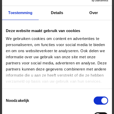
*De verzekering P&V Mobilhome dekt u niet als
Toestemming
Details
Over
het voertuig wordt bestuurd door een persoon
jonger dan 26 jaar die niet in uw contract wordt
vermeld als gebruikelijke bestuurder.
Deze website maakt gebruik van cookies
En op weg naar het
We gebruiken cookies om content en advertenties te
werk?
personaliseren, om functies voor social media te bieden
en om ons websiteverkeer te analyseren. Ook delen we
Als er zich een
incident
voordoet op weg naar
informatie over uw gebruik van onze site met onze
kantoor of naar huis, dan komt
de
partners voor social media, adverteren en analyse. Deze
arbeidsongevallenverzekering
van uw
partners kunnen deze gegevens combineren met andere
werkgever tussen, ongeacht het vervoermiddel.
informatie die u aan ze heeft verstrekt of die ze hebben
U moet
de algemene voorwaarden
volgen om
verzameld op basis van uw gebruik van hun services.
verzekerd te blijven.
En bij onvoorziene
Toestemmingsselectie
Noodzakelijk
gebeurtenissen?
Een lekke band, pech, diefstal... of een