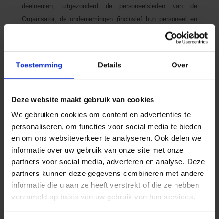
deelnemen, uitgezonderd de personeelsleden van de
Organisator, de ondernemingen (inclusief hun personeel en
medewerkers) die bij de organisatie van de Wedstrijd
betrokken zijn en alle verwanten (d.w.z. personen die onder
hetzelfde dak wonen) van deze uitgesloten categorieën.
Toestemming
Details
Over
Deelnemers die geen achttien jaar zijn op het ogenblik van
deelname mogen niet meedoen aan de Wedstrijd.
Deze website maakt gebruik van cookies
Door aan de Wedstrijd deel te nemen, gaan de deelnemers
onvoorwaardelijk en volledig akkoord met de spelregels en
We gebruiken cookies om content en advertenties te
het Wedstrijdreglement. De deelname aan de Wedstrijd is
personaliseren, om functies voor social media te bieden
en om ons websiteverkeer te analyseren. Ook delen we
zonder aankoopverplichting.
informatie over uw gebruik van onze site met onze
Tijdens of na de Wedstrijd wordt er geen schriftelijke of
partners voor social media, adverteren en analyse. Deze
telefonische communicatie gevoerd rond de Wedstrijd. Elke
partners kunnen deze gegevens combineren met andere
poging tot fraude leidt tot de onherroepelijke en onmiddellijke
informatie die u aan ze heeft verstrekt of die ze hebben
uitsluiting van de betrokken deelnemer en/of de begunstigde
verzameld op basis van uw gebruik van hun services.
van de fraude, onverminderd de overige rechtsmiddelen van