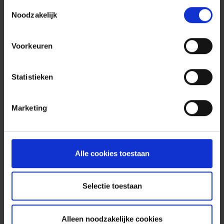
de Organisator.
Toestemmingsselectie
Noodzakelijk
De Organisator van deze Wedstrijd behoudt zich het recht
voor om de Wedstrijd of het verloop ervan te wijzigen als dat
door onvoorziene omstandigheden of omstandigheden buiten
Voorkeuren
zijn wil gerechtvaardigd is. Hij kan niet aansprakelijk worden
gesteld als de Wedstrijd moet worden onderbroken, uitgesteld
Statistieken
of geannuleerd door omstandigheden buiten zijn wil. De
Organisator kan niet aansprakelijk worden gesteld voor
Marketing
technische problemen die zich tijdens de Wedstrijd voordoen,
zoals het niet-verzenden of niet-ontvangen van e-mail, het
niet-registreren van trajecten, de disproportionele facturering
van mobiele gegevens enz.
Alle cookies toestaan
In geval van overmacht, onvoorziene omstandigheden of
betwisting kan de Organisator elke noodzakelijke beslissing
Selectie toestaan
nemen om het goede verloop van deze Wedstrijd te
verzekeren. De beslissingen van de Organisator zijn
Alleen noodzakelijke cookies
soeverein en zonder verhaal.