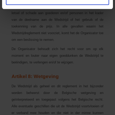
De Organisator kan niet aansprakelijk worden gesteld voor
letsel of schade aan goederen en/of personen in het kader
van de deelname aan de Wedstrijd of het gebruik of de
toekenning van de prijs. In alle gevallen waarin het
Wedstrijdreglement niet voorziet, komt het de Organisator toe
om een beslissing te nemen.
De Organisator behoudt zich het recht voor om op elk
moment en louter naar eigen goeddunken de Wedstrijd te
beëindigen, te verlengen en/of te wijzigen.
Artikel 8: Wetgeving
De Wedstrijd als geheel en dit reglement in het bijzonder
worden beheerst door de Belgische wetgeving en
geïnterpreteerd en toegepast volgens het Belgische recht.
Alle eventuele geschillen die uit de Wedstrijd voortvloeien of
er verband mee houden en die niet in der minne kunnen