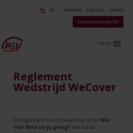
Skip to Main Content
Wecover - Challenge Netflix - P
NL
FR
ADVISEUR
CONTACT
SCHADE
Klantenzone MyP&V
Reglement
Wedstrijd WeCover
Dit reglement is van toepassing op de
‘Wat
voor films zie jij graag?’
(hierna: de