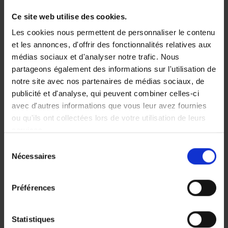
Désignez un collègue/mentor
Ce site web utilise des cookies.
expérimenté
pour accompagner ces
Les cookies nous permettent de personnaliser le contenu
nouveaux collaborateurs et leur
et les annonces, d'offrir des fonctionnalités relatives aux
donner les instructions nécessaires
en
médias sociaux et d'analyser notre trafic. Nous
matière de sécurité et de bien-être au
partageons également des informations sur l'utilisation de
travail.
notre site avec nos partenaires de médias sociaux, de
Prévoyez les équipements de
publicité et d'analyse, qui peuvent combiner celles-ci
protection individuelle nécessaires
avec d'autres informations que vous leur avez fournies
(gants, casques, chaussures de sécurité,
ou qu'ils ont collectées lors de votre utilisation de leurs
protection oculaire et auditive, etc.) et
services.
informez vos étudiants jobistes de la
Sélection
manière et du moment où ils doivent les
Nécessaires
du
utiliser. Prévoyez les mêmes équipements
consentement
de protection que pour votre personnel
Préférences
habituel.
Expliquez les procédures en cas
Statistiques
d’urgence
: pensez aux personnes à