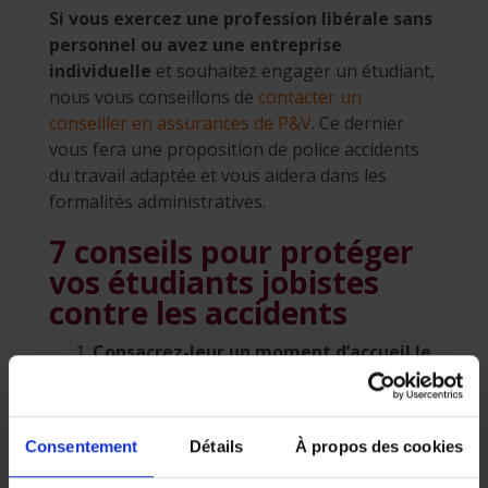
Si vous exercez une profession libérale sans
personnel ou avez une entreprise
individuelle
et souhaitez engager un étudiant,
nous vous conseillons de
contacter un
conseiller en assurances de P&V
. Ce dernier
vous fera une proposition de police accidents
du travail adaptée et vous aidera dans les
formalités administratives.
7 conseils pour protéger
vos étudiants jobistes
contre les accidents
Consacrez-leur un moment d’accueil le
premier jour de travail
, pour les
informer des principaux risques dans
votre entreprise et de toutes les mesures
Consentement
Détails
À propos des cookies
que vous prenez pour leur santé et leur
sécurité.