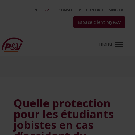
Saut au contenu principal
Quelle protection pour les étudia
NL
FR
CONSEILLER
CONTACT
SINISTRE
Espace client MyP&V
Quelle protection
pour les étudiants
jobistes en cas