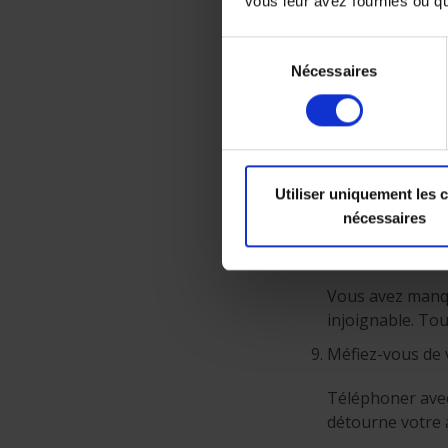
vous leur avez fournies ou qu'
Faites une paus
Sélection
Si vous voulez 
Nécessaires
du
même un coup de 
consentement
exemple sur un 
Calculez ce que 
Pensez à ce que 
Utiliser uniquement les 
pourriez faire d
nécessaires
Calmez-vous
Vous avez manqu
injoignable. Tou
Méfiez-vous de v
Téléphoner avec
détourne votre a