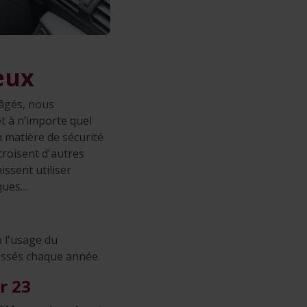
eux
 âgés, nous
t à n’importe quel
n matière de sécurité
 croisent d'autres
ssent utiliser
sques…
à l'usage du
essés chaque année.
r 23