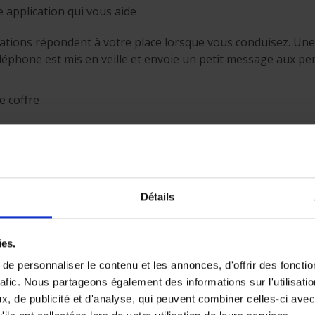
 application qui vous aide
ations répondent à votre place lorsque vous conduisez. Une f
éléphone est mis en veille et envoie un petit message aux p
e coffre
e ne pouvoir résister à la tentation ? Placez donc toutes vos
l'ordinateur portable, dans le coffre de votre voiture. En outr
ets ne partent avec vos affaires.
Détails
e de passer le coup de fil super urgent que vous devez donne
er ou à votre maman avant de partir.
ies.
e personnaliser le contenu et les annonces, d'offrir des fonctio
rafic. Nous partageons également des informations sur l'utilisati
est à bord, demandez donc à cette personne de répondre à 
, de publicité et d'analyse, qui peuvent combiner celles-ci avec