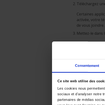
Téléchargez une
Certaines applic
activée, votre t
de vous joindre.
Mettez-le dans l
Vous avez peur d
le téléphone et 
que des pickpock
Anticipez
Consentement
Il est préférabl
votre baby-sitt
Ce site web utilise des cook
Déléguez
Les cookies nous permettent d
sociaux et d'analyser notre t
Si un passager 
partenaires de médias sociaux
messages.