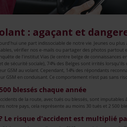
olant : agaçant et danger
urd'hui une part indissociable de notre vie. Jeunes ou plus
ables, vérifier nos e-mails ou partager des photos partout e
uête de l'institut Vias (le centre belge de connaissances e
et de sécurité sociale), 74% des Belges sont irrités lorsqu'ils
leur GSM au volant. Cependant, 14% des répondants reconnai
ur GSM en conduisant. Ce comportement n’est pas sans ri
 500 blessés chaque année
accidents de la route, avec tués ou blessés, sont imputables 
ns notre pays, cela représente au moins 30 tués et 2 500 bl
? Le risque d'accident est multiplié pa