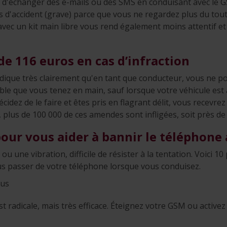
r, d'échanger des e-mails ou des SMS en conduisant avec le
es d'accident (grave) parce que vous ne regardez plus du tout
 avec un kit main libre vous rend également moins attentif et
e 116 euros en cas d’infraction
ndique très clairement qu'en tant que conducteur, vous ne p
le que vous tenez en main, sauf lorsque votre véhicule est à
écidez de le faire et êtes pris en flagrant délit, vous recev
plus de 100 000 de ces amendes sont infligées, soit près de 
pour vous aider à bannir le téléphone
ou une vibration, difficile de résister à la tentation. Voici 10
us passer de votre téléphone lorsque vous conduisez.
ous
st radicale, mais très efficace. Éteignez votre GSM ou active