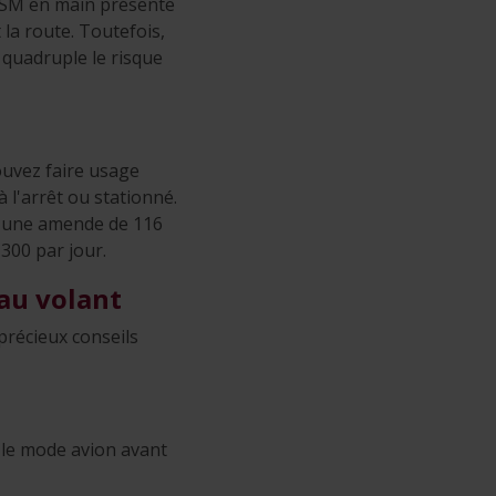
 GSM en main présente
 la route. Toutefois,
 quadruple le risque
ouvez faire usage
 l'arrêt ou stationné.
rez une amende de 116
300 par jour.
 au volant
 précieux conseils
z le mode avion avant