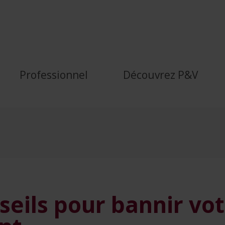
votre GSM au volant - P&a
Professionnel
Découvrez P&V
seils pour bannir vo