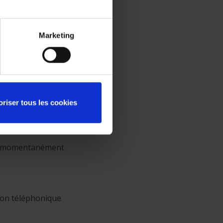
n SMS ou passer vous-
Marketing
n lieu sûr, par
ec 116 euros, vous
oriser tous les cookies
être momentanément
ion téléphonique