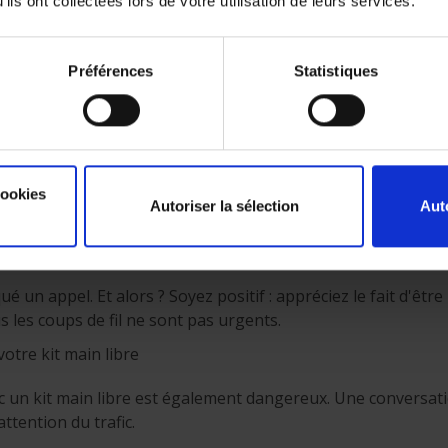
ils ont collectées lors de votre utilisation de leurs services.
e
répondre à un appel, écouter vos messages, lire ou écrire u
Préférences
Statistiques
fil, profitez-en pour faire une pause. Assurez-vous d'être e
parking ou à une station-service.
vous pourriez faire avec 116 euros
vous risquez si vous êtes pris avec votre GSM au volant. Av
cookies
Autoriser la sélection
Aut
’autres choses bien plus agréables.
é un appel. Et alors ? Soyez positif : appréciez le fait d'
s les coups de fil ne sont pas urgents.
otre kit main libre
 un kit main libre est également dangereux. Une conversat
ttention du trafic.