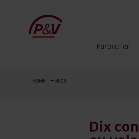
Saut au contenu principal
Dix conseils pour bannir 
Particulier
BLOG
Dix con