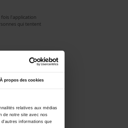
ois l'application
ersonnes qui tentent
 affaires, y compris
e, vous évitez ainsi
À propos des cookies
r à votre patron, à
nnalités relatives aux médias
on de notre site avec nos
vos appels ou
 d'autres informations que