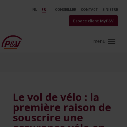
Saut au contenu principal
Le vol de vélo : la première rai
NL
FR
CONSEILLER
CONTACT
SINISTRE
Espace client MyP&V
Le vol de vélo : la
première raison de
souscrire une