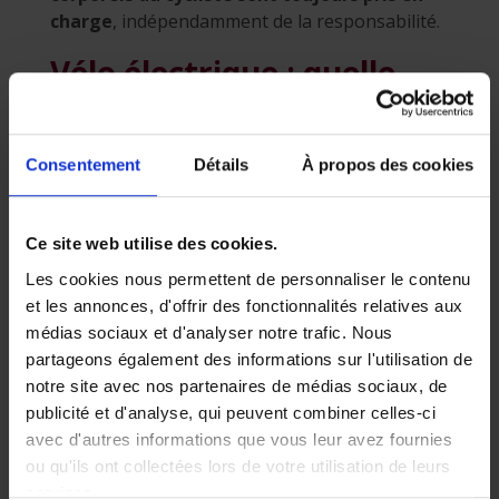
charge
, indépendamment de la responsabilité.
Vélo électrique : quelle
assurance est obligatoire
?
Consentement
Détails
À propos des cookies
Pour les vélos électriques, la couverture
dépend de la vitesse :
Jusqu’à 25 km/h avec assistance au
Ce site web utilise des cookies.
pédalage
: une RC familiale suffit.
Les cookies nous permettent de personnaliser le contenu
Au-delà de 25 km/h sans pédalage
:
et les annonces, d'offrir des fonctionnalités relatives aux
une assurance RC spécifique est
médias sociaux et d'analyser notre trafic. Nous
obligatoire, comme pour un
partageons également des informations sur l'utilisation de
cyclomoteur.
notre site avec nos partenaires de médias sociaux, de
publicité et d'analyse, qui peuvent combiner celles-ci
Acheter un vélo
avec d'autres informations que vous leur avez fournies
d’occasion : les
ou qu'ils ont collectées lors de votre utilisation de leurs
vérifications
services.