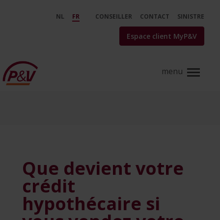
Saut au contenu principal
Que devient votre crédit hypoth
NL
FR
CONSEILLER
CONTACT
SINISTRE
Espace client MyP&V
Que devient votre
crédit
hypothécaire si