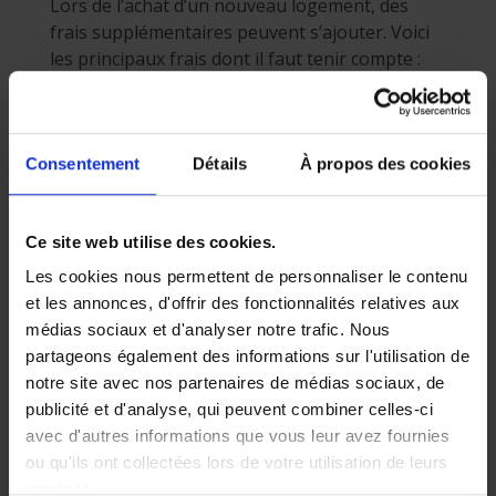
Lors de l’achat d’un nouveau logement, des
frais supplémentaires peuvent s’ajouter. Voici
les principaux frais dont il faut tenir compte :
Indemnité de remploi
En cas de remboursement anticipé, vous
payez souvent une pénalité (équivalant
Consentement
Détails
À propos des cookies
généralement à trois mois d’intérêts).
Frais de notaire
Ce sont les frais liés à la radiation ou à la
Ce site web utilise des cookies.
modification de l’inscription
Les cookies nous permettent de personnaliser le contenu
hypothécaire.
et les annonces, d'offrir des fonctionnalités relatives aux
Frais de dossier
médias sociaux et d'analyser notre trafic. Nous
Les établissements de crédit facturent
partageons également des informations sur l'utilisation de
des frais administratifs lors d’un
notre site avec nos partenaires de médias sociaux, de
nouveau crédit hypothécaire ou d’un
publicité et d'analyse, qui peuvent combiner celles-ci
transfert d'hypothèque.
avec d'autres informations que vous leur avez fournies
ou qu'ils ont collectées lors de votre utilisation de leurs
Frais d’expertise
services.