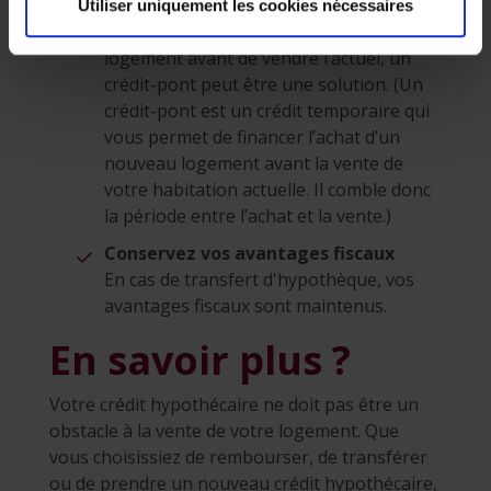
Crédit-pont
Utiliser uniquement les cookies nécessaires
Si vous souhaitez acheter votre nouveau
logement avant de vendre l’actuel, un
crédit-pont peut être une solution. (Un
crédit-pont est un crédit temporaire qui
vous permet de financer l’achat d’un
nouveau logement avant la vente de
votre habitation actuelle. Il comble donc
la période entre l’achat et la vente.)
Conservez vos avantages fiscaux
En cas de transfert d'hypothèque, vos
avantages fiscaux sont maintenus.
En savoir plus ?
Votre crédit hypothécaire ne doit pas être un
obstacle à la vente de votre logement. Que
vous choisissiez de rembourser, de transférer
ou de prendre un nouveau crédit hypothécaire,