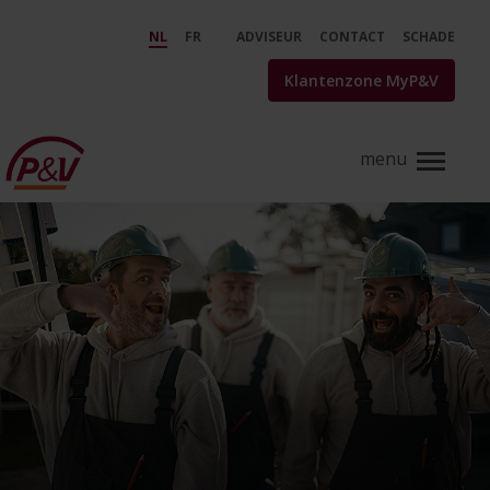
Skip to Main Content
Mobility sandbox - P&amp;V
NL
FR
ADVISEUR
CONTACT
SCHADE
Klantenzone MyP&V