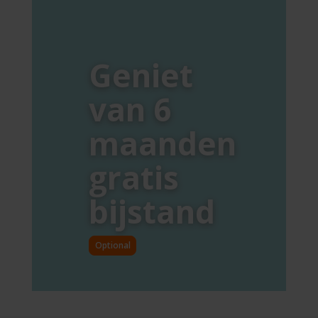
Geniet
van 6
maanden
gratis
bijstand
Optional