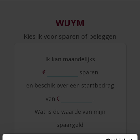
WUYM
Kies ik voor sparen of beleggen
Ik kan maandelijks
€
sparen
en beschik over een startbedrag
van
€
.
Wat is de waarde van mijn
spaargeld
na