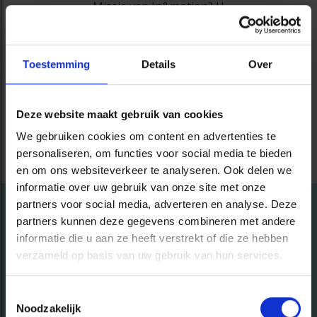
Missie van In&motion? U
beschermen en de gevolgen van
een motorongeval beperken of
zelfs tot nul herleiden. Dit
Toestemming
Details
Over
airbagvest is van topkwaliteit, zit
comfortabel en doet geen afbreuk
aan uw rijplezier. Voor veilige
Deze website maakt gebruik van cookies
motorritten, het hele jaar door.
We gebruiken cookies om content en advertenties te
personaliseren, om functies voor social media te bieden
en om ons websiteverkeer te analyseren. Ook delen we
informatie over uw gebruik van onze site met onze
partners voor social media, adverteren en analyse. Deze
partners kunnen deze gegevens combineren met andere
informatie die u aan ze heeft verstrekt of die ze hebben
verzameld op basis van uw gebruik van hun services.
Toestemmingsselectie
Noodzakelijk