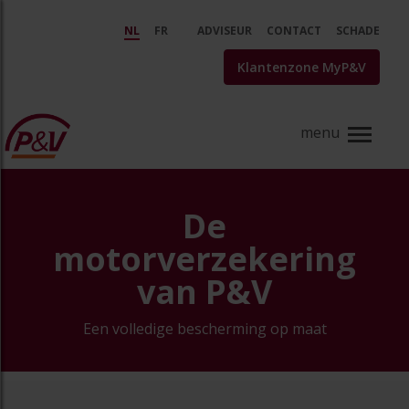
Skip to Main Content
Motorverzekering | P&amp;V Ve
NL
FR
ADVISEUR
CONTACT
SCHADE
Klantenzone MyP&V
De
motorverzekering
van P&V
Een volledige bescherming op maat