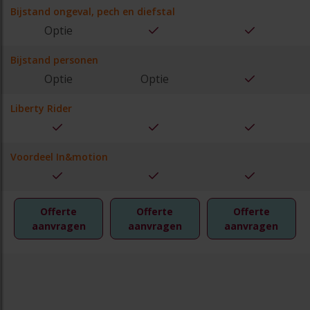
Bijstand ongeval, pech en diefstal
Optie
Bijstand personen
Optie
Optie
Liberty Rider
Voordeel In&motion
Offerte
Offerte
Offerte
aanvragen
aanvragen
aanvragen