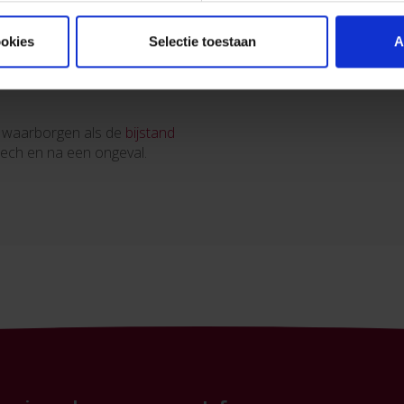
ookies
Selectie toestaan
A
e waarborgen als de
bijstand
 pech en na een ongeval.