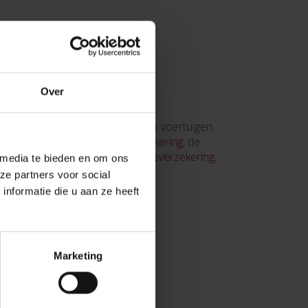
Over
optimale dekking voor alle types voertuigen.
keringen zoals de
BA-autoverzekering
, de
rechtsbijstand
en de
bestuurdersverzekering
,
 media te bieden en om ons
ze partners voor social
nformatie die u aan ze heeft
l;
tie van afgelegde kilometers;
Marketing
es;
gevallen.
 AMI