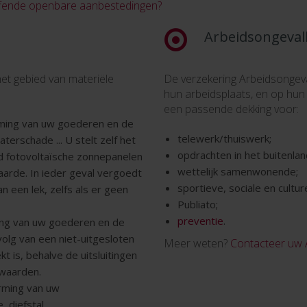
ffende openbare aanbestedingen?
Arbeidsongeval
et gebied van materiële
De verzekering Arbeidsongev
hun arbeidsplaats, en op hun
een passende dekking voor:
ming van uw goederen en de
telewerk/thuiswerk;
terschade ... U stelt zelf het
opdrachten in het buitenlan
d fotovoltaïsche zonnepanelen
wettelijk samenwonende;
rde. In ieder geval vergoedt
sportieve, sociale en culture
 een lek, zelfs als er geen
Publiato;
preventie
.
ming van uw goederen en de
olg van een niet-uitgesloten
Meer weten?
Contacteer uw
kt is, behalve de uitsluitingen
rwaarden.
erming van uw
diefstal ...