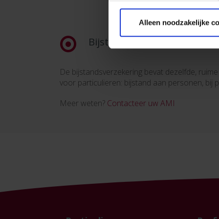
Alleen noodzakelijke c
Bijstand
De bijstandsverzekering bevat dezelfde, ruim
voor particulieren: bijstand aan personen, bij
Meer weten?
Contacteer uw AMI