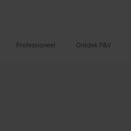
or de publieke sector - P&amp;V
Professioneel
Ontdek P&V