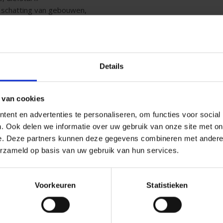
: schatting van gebouwen,
id
Auto
Details
 stellen wij verschillende
P&V biedt een aangepaste en 
 van cookies
Bovenop de standaard verze
mini-omnium
, de
omnium
, de
ent en advertenties te personaliseren, om functies voor social
n de Overheidsinstellingen:
bieden wij:
. Ook delen we informatie over uw gebruik van onze site met on
ofdactiviteit passen en die
e. Deze partners kunnen deze gegevens combineren met andere i
dekking ingebouwd materiaa
de zouden veroorzaken.
erzameld op basis van uw gebruik van hun services.
schade aan koplampen;
s: dekking voor uw activiteiten
dekking Omnium opdracht;
premievermindering in func
uate oplossing voor scholen
Voorkeuren
Statistieken
netwerk van erkende garag
versnelde expertises bij on
Meer weten?
Contacteer uw