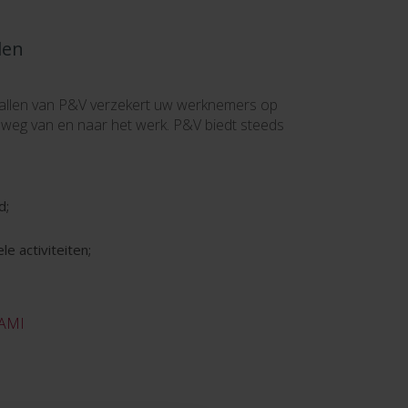
len
allen van P&V verzekert uw werknemers op
 weg van en naar het werk. P&V biedt steeds
d;
le activiteiten;
 AMI