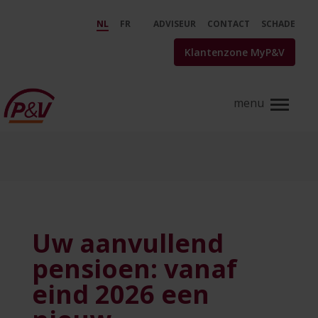
Skip to Main Content
Uw aanvullend pensioen: vanaf 
NL
FR
ADVISEUR
CONTACT
SCHADE
Klantenzone MyP&V
Uw aanvullend
pensioen: vanaf
eind 2026 een