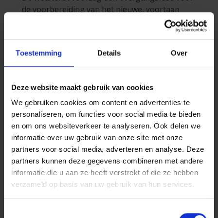
de voorbereiding van het nieuwe, voortaan
gestandaardiseerde pensioenoverzicht dat
door Sigedis wordt verzonden.
Wanneer en waar kunt u
Toestemming
Details
Over
uw pensioenoverzicht
vinden?
Deze website maakt gebruik van cookies
De eerste pensioenoverzichten zijn eind 2026
We gebruiken cookies om content en advertenties te
beschikbaar via mypension.be. Vanaf eind dit
personaliseren, om functies voor social media te bieden
jaar vindt u daar de stand van uw aanvullend
en om ons websiteverkeer te analyseren. Ook delen we
pensioen, zoals die was op 1 januari 2026.
informatie over uw gebruik van onze site met onze
partners voor social media, adverteren en analyse. Deze
Zoekt u meer informatie
partners kunnen deze gegevens combineren met andere
over uw waarborgen?
informatie die u aan ze heeft verstrekt of die ze hebben
verzameld op basis van uw gebruik van hun services.
Ga naar de digitale klantenzone
MyP&V
om de
details van uw contracten te bekijken.
Toestemmingsselectie