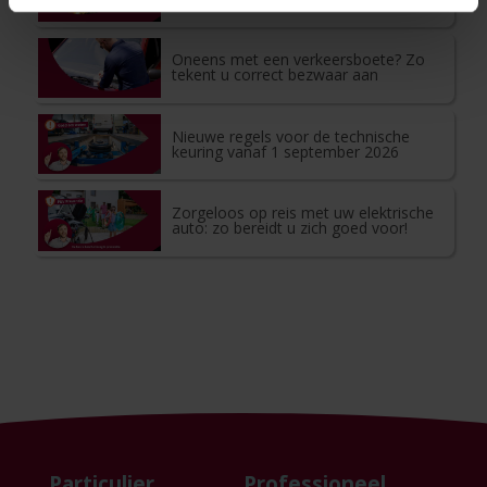
Oneens met een verkeersboete? Zo
tekent u correct bezwaar aan
Nieuwe regels voor de technische
keuring vanaf 1 september 2026
Zorgeloos op reis met uw elektrische
auto: zo bereidt u zich goed voor!
Particulier
Professioneel