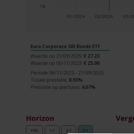
18
01/2024
03/2024
05/2
Euro Corporate SRI Bonds ETF
Waarde op 21/09/2025:
€ 27.23
Waarde op 06/11/2023:
€ 25.00
Periode 06/11/2023 - 21/09/2025
Totale prestatie:
8.93%
Prestatie op jaarbasis:
4.67%
Horizon
Verg
YTD
1 Y
3 Y
5 Y