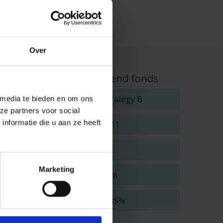
Over
Kerngegevens onderliggend fonds
Naam:
DPAM B Defensive Strategy B
 media te bieden en om ons
ze partners voor social
nformatie die u aan ze heeft
Datum oprichting:
02/11/2011
ISIN:
BE6227492921
Marketing
Beheerder:
Degroof Petercam
(max) management fee:
0,85%