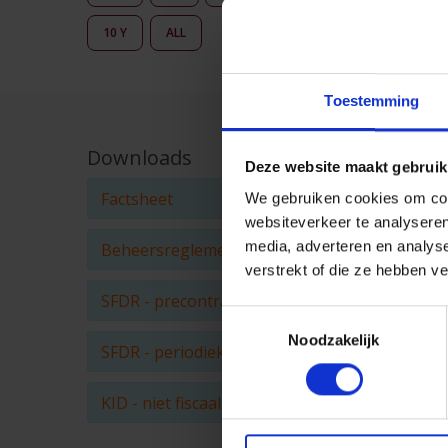
10 Y
ALL
Toestemming
Downloads
Deze website maakt gebruik
Factsheet
We gebruiken cookies om cont
websiteverkeer te analyseren
media, adverteren en analys
Beheersreglement
verstrekt of die ze hebben v
SFDR - precontractuele informatie
Toestemmingsselectie
Noodzakelijk
SFDR - periodiek rapport
KID - niet fiscaal sparen en beleggen