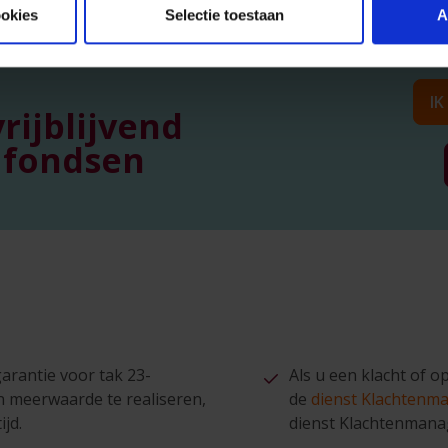
ookies
Selectie toestaan
A
IK
rijblijvend
 fondsen
arantie voor tak 23-
Als u een klacht of 
n meerwaarde te realiseren,
de
dienst Klachten
jd.
dienst Klachtenmana