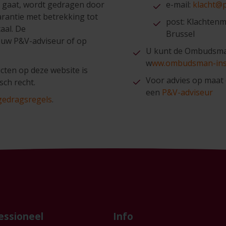
d gaat, wordt gedragen door
e-mail:
klacht@p
rantie met betrekking tot
post: Klachten
aal. De
Brussel
j uw P&V-adviseur of op
U kunt de Ombudsman
w
ww.ombudsman-ins
cten op deze website is
Voor advies op maat 
sch recht.
een
P&V-adviseur
gedragsregels
.
essioneel
Info