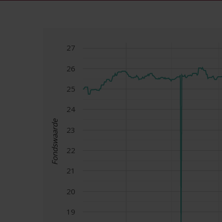
27
26
25
24
Fondswaarde
23
22
21
20
19