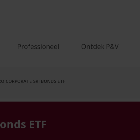
 ETF - P&amp;V
Professioneel
Ontdek P&V
RO CORPORATE SRI BONDS ETF
Bonds ETF