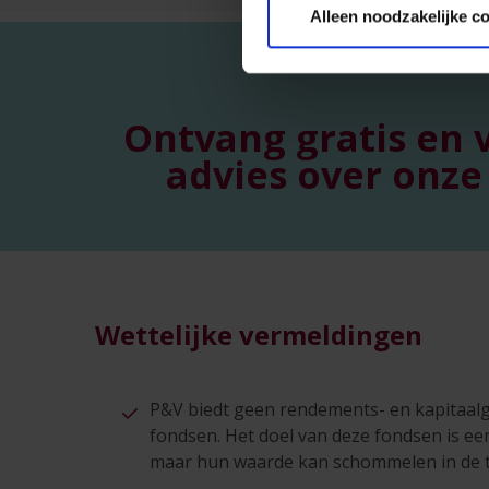
Alleen noodzakelijke c
Ontvang gratis en v
advies over onze
Wettelijke vermeldingen
P&V biedt geen rendements- en kapitaalg
fondsen. Het doel van deze fondsen is ee
maar hun waarde kan schommelen in de ti