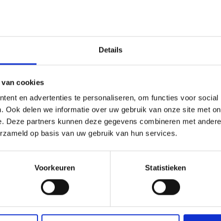
Details
Kerngegevens verzekeringsfonds
 van cookies
Naam:
Stability Fund
ent en advertenties te personaliseren, om functies voor social
. Ook delen we informatie over uw gebruik van onze site met on
e. Deze partners kunnen deze gegevens combineren met andere i
Datum oprichting:
01/07/1998
erzameld op basis van uw gebruik van hun services.
ISIN:
BE0389181174
Voorkeuren
Statistieken
Beheerder:
P&V Group
Beheerskosten:
0,75%