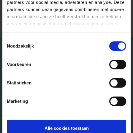
Beheerder:
partners voor social media, adverteren en analyse. Deze
partners kunnen deze gegevens combineren met andere
informatie die u aan ze heeft verstrekt of die ze hebben
(max) management fee:
verzameld op basis van uw gebruik van hun services.
Toestemmingsselectie
Noodzakelijk
Ontvang gratis en vrijblijvend
Voorkeuren
advies over onze fondsen
Statistieken
IK BEN NOG GEEN KLANT
Marketing
IK BEN AL KLANT
Alle cookies toestaan