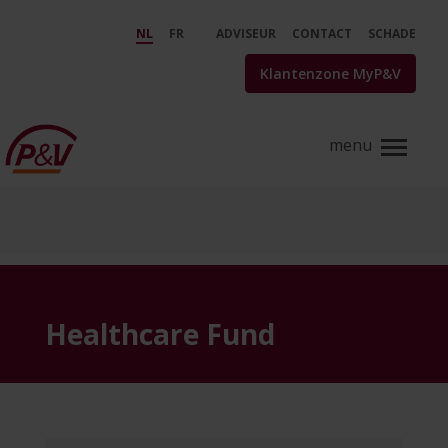
Skip to Main Content
Healthcare Fund - P&amp;V
NL
FR
ADVISEUR
CONTACT
SCHADE
Klantenzone MyP&V
Healthcare Fund