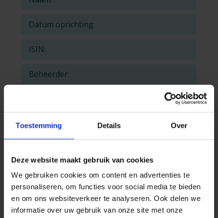
Datum oprichting:
ISIN:
Beheerder:
Beheerskost:
Toestemming
Details
Over
Kerngegevens onderliggend fonds
Naam:
Deze website maakt gebruik van cookies
Datum oprichting:
We gebruiken cookies om content en advertenties te
personaliseren, om functies voor social media te bieden
ISIN:
en om ons websiteverkeer te analyseren. Ook delen we
informatie over uw gebruik van onze site met onze