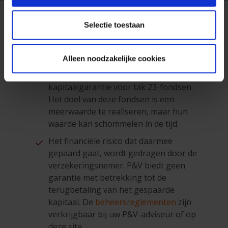
Selectie toestaan
Wettelijke vermeldingen
Alleen noodzakelijke cookies
P&V biedt geen rendements- en
kapitaalgarantie voor tak 23-fondsen.
Het doel van deze fondsen is een
meerwaarde te realiseren, maar hun
waarde kan schommelen in de tijd.
Het financiële risico dat daarmee
gepaard gaat, wordt gedragen door de
verzekeringsnemer. P&V biedt geen
garantie met betrekking tot de
terugbetaling van het gespaarde
kapitaal. De
beheersreglementen
zijn
verkrijgbaar bij uw P&V-adviseur of op
deze site.