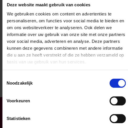
Deze website maakt gebruik van cookies
We gebruiken cookies om content en advertenties te
personaliseren, om functies voor social media te bieden en
om ons websiteverkeer te analyseren. Ook delen we
informatie over uw gebruik van onze site met onze partners
voor social media, adverteren en analyse. Deze partners
Zoeken op plaats
Zoeken op naam
kunnen deze gegevens combineren met andere informatie
die u aan ze heeft verstrekt of die ze hebben verzameld op
basis van uw gebruik van hun services.
Gebruik mijn locatie
Toestemmingsselectie
Noodzakelijk
Voorkeuren
Particulier
Professioneel
Statistieken
Uw mobiliteit
Uw bedrijf