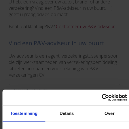
U hebt een vraag over uw auto-, brand- of andere
verzekering? Vind een P&V-adviseur in uw buurt. Hij
geeft u graag advies op maat.
Bent u al klant bij P&V?
Contacteer uw P&V-adviseur
.
Vind een P&V-adviseur in uw buurt
Uw adviseur is een agent, verzekeringstussenpersoon,
die zijn werkzaamheden van verzekeringsbemiddeling
uitoefent in naam en voor rekening van P&V
Verzekeringen CV.
Toestemming
Details
Over