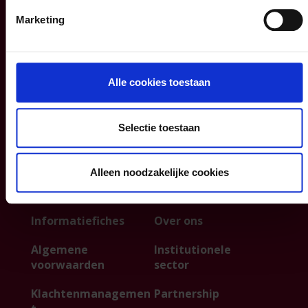
Uw woning en
KMO
Marketing
gezin
Verzekeringspacks
Uw sparen en
beleggen
Alle cookies toestaan
FAQ
Selectie toestaan
Info
P&V
Alleen noodzakelijke cookies
Blog
Contacteer ons
Informatiefiches
Over ons
Algemene
Institutionele
voorwaarden
sector
Klachtenmanagemen
Partnership