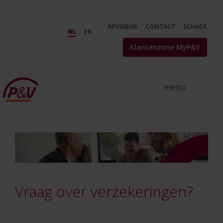
Skip to Main Content
Vind een adviseur in uw buurt -
ADVISEUR
CONTACT
SCHADE
NL
FR
Klantenzone MyP&V
Vraag over verzekeringen?