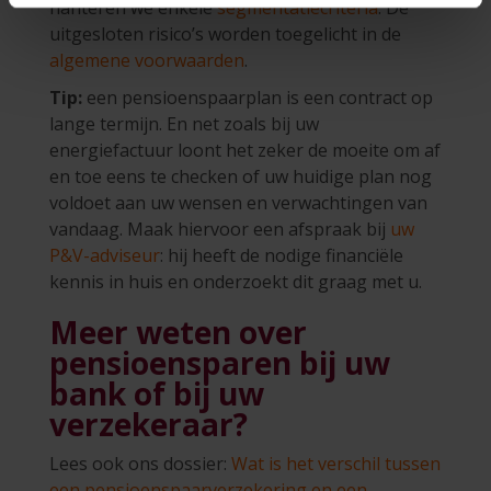
hanteren we enkele
segmentatiecriteria
. De
uitgesloten risico’s worden toegelicht in de
algemene voorwaarden
.
Tip:
een pensioenspaarplan is een contract op
lange termijn. En net zoals bij uw
energiefactuur loont het zeker de moeite om af
en toe eens te checken of uw huidige plan nog
voldoet aan uw wensen en verwachtingen van
vandaag. Maak hiervoor een afspraak bij
uw
P&V-adviseur
: hij heeft de nodige financiële
kennis in huis en onderzoekt dit graag met u.
Meer weten over
pensioensparen bij uw
bank of bij uw
verzekeraar?
Lees ook ons dossier:
Wat is het verschil tussen
een pensioenspaarverzekering en een