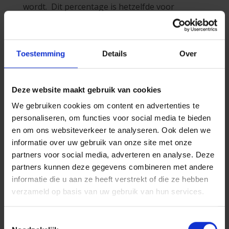
wordt. Dit percentage is hetzelfde voor
pensioenspaarfondsen en
pensioenspaarverzekeringen, maar de
berekeningswijze is anders. Bij een
Toestemming
Details
Over
pensioenspaarfonds wordt de eindbelasting
geheven op een spaartegoed gekapitaliseerd
aan een f
ictief rendement van 4,75%
. Dat is
Deze website maakt gebruik van cookies
voordelig als uw fonds meer opbracht, maar
nadelig bij een lager rendement. Met een
We gebruiken cookies om content en advertenties te
pensioenspaarplan van P&V wordt de
personaliseren, om functies voor social media te bieden
eindbelasting evenwel berekend op basis van
en om ons websiteverkeer te analyseren. Ook delen we
uw reële totaalopbrengst. Zo betaalt u nooit
informatie over uw gebruik van onze site met onze
belastingen op een rendement dat u niet hebt
partners voor social media, adverteren en analyse. Deze
gekregen.
partners kunnen deze gegevens combineren met andere
informatie die u aan ze heeft verstrekt of die ze hebben
Goed om te weten:
de eventuele
verzameld op basis van uw gebruik van hun services.
winstdeelname van het tak 21-gedeelte in
een pensioenspaarverzekering is
vrijgesteld van belasting.
Toestemmingsselectie