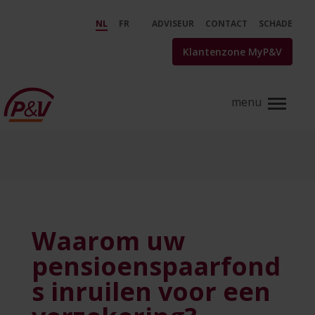
Skip to Main Content
Waarom uw pensioenspaarfonds 
NL
FR
ADVISEUR
CONTACT
SCHADE
Klantenzone MyP&V
Waarom uw
pensioenspaarfond
s inruilen voor een