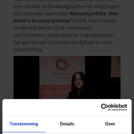
over sociale rechtvaardigheid en de strijd tegen
discriminatie, waaronder
Klassenjustitie. Hoe
blind is Vrouwe Justitia?
(2024). Hierin werpt
ze een blik werpt op de onbewuste
vooroordelen, systematische ongelijkheid en
het gevoel van (on)rechtvaardigheid in onze
samenleving.
Toestemming
Details
Over