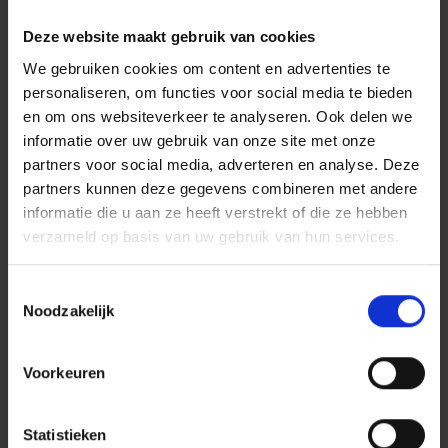
Deze website maakt gebruik van cookies
Maak kennis met Colette
We gebruiken cookies om content en advertenties te
Braeckman
personaliseren, om functies voor social media te bieden
en om ons websiteverkeer te analyseren. Ook delen we
Colette was 50 jaar lang journalist en
informatie over uw gebruik van onze site met onze
buitenlandreporter bij de krant Le Soir. Ze was
partners voor social media, adverteren en analyse. Deze
medeoprichter van de eerste
partners kunnen deze gegevens combineren met andere
journalistenvereniging in België en is ook
informatie die u aan ze heeft verstrekt of die ze hebben
bekend om haar diepgaande onderzoeken naar
verzameld op basis van uw gebruik van hun services.
conflicten in Centraal-Afrika, met name in
Rwanda, Burundi en de Democratische
Toestemmingsselectie
Republiek Congo. Daarbij gaat ze telkens op
Noodzakelijk
zoek naar de waarheid en naar gerechtigheid
voor zij die lijden onder het geweld.
Voorkeuren
Braeckman rapporteerde niet alleen over de
feiten op het terrein, maar plaatste ze ook in
een breder perspectief. Ze schreef talrijke
Statistieken