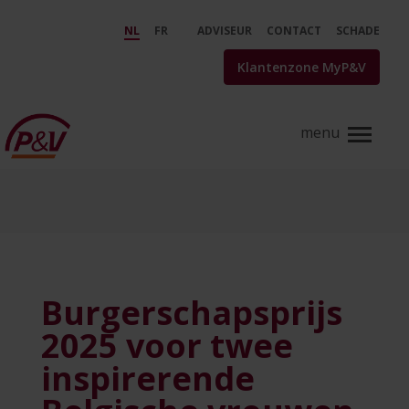
Skip to Main Content
Burgerschapsprijs 2025 voor tw
NL
FR
ADVISEUR
CONTACT
SCHADE
Klantenzone MyP&V
Burgerschapsprijs
2025 voor twee
inspirerende