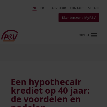
Skip to Main Content
Een hypothecair krediet op 40 j
NL
FR
ADVISEUR
CONTACT
SCHADE
Klantenzone MyP&V
Een hypothecair
krediet op 40 jaar:
de voordelen en