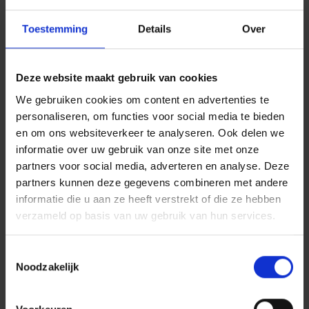
houdt, ziet u de prijzen jaarlijks stijgen. Door te
kopen met een vaste rente, weet u zeker dat
Toestemming
Details
Over
uw maandelijkse aflossingen de volledige
looptijd van uw hypothecaire lening hetzelfde
zijn.
Deze website maakt gebruik van cookies
2. Die net te dure woning valt
We gebruiken cookies om content en advertenties te
misschien toch binnen uw budget
personaliseren, om functies voor social media te bieden
en om ons websiteverkeer te analyseren. Ook delen we
De keuze voor een langere looptijd kan ervoor
informatie over uw gebruik van onze site met onze
zorgen dat die woning die net te duur lijkt, toch
partners voor social media, adverteren en analyse. Deze
binnen uw budget past. Dat geeft misschien
partners kunnen deze gegevens combineren met andere
ruimte om te kiezen voor een energiezuinigere
informatie die u aan ze heeft verstrekt of die ze hebben
woning. Die is vaak iets duurder, maar
verzameld op basis van uw gebruik van hun services.
daardoor kan u wel besparen op uw
maandelijkse energiefactuur.
Toestemmingsselectie
3. U blijft flexibel en kunt vervroegd
Noodzakelijk
afbetalen
Heeft u een financiële meevaller of verdient u