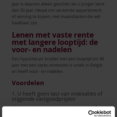
jaar is daarom alleen geschikt als u jonger bent
dan 30 jaar. Ideaal om uw eerste appartement
of woning te kopen, met maandlasten die wél
haalbaar zijn.
Lenen met vaste rente
met langere looptijd: de
voor- en nadelen
Een hypothecair krediet met een looptijd tot 40
jaar met een vaste rentevoet is uniek in België
en heeft voor- en nadelen.
Voordelen
1. U heeft geen last van indexaties of
stijgende vastgoedprijzen
Als u ervan droomt om een appartement of
huis te kopen en de immowebsites in de gaten