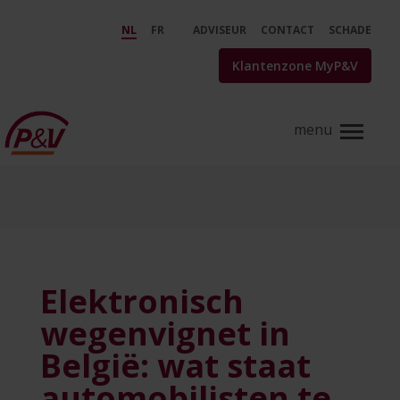
Skip to Main Content
Trampoline in de tuin? Veilig 
NL
FR
ADVISEUR
CONTACT
SCHADE
Klantenzone MyP&V
Elektronisch
wegenvignet in
België: wat staat
automobilisten te