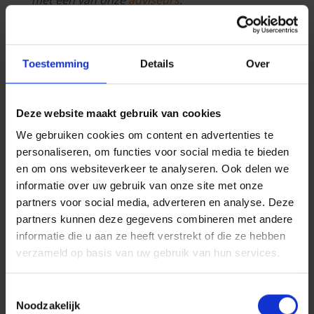
U kunt ook de volledige
juridische informatie
raadplegen.
Toestemming
Details
Over
Nieuwe regels voor
de technische
Deze website maakt gebruik van cookies
We gebruiken cookies om content en advertenties te
keuring vanaf 1
personaliseren, om functies voor social media te bieden
september 2026
en om ons websiteverkeer te analyseren. Ook delen we
informatie over uw gebruik van onze site met onze
13 juli 2026
partners voor social media, adverteren en analyse. Deze
partners kunnen deze gegevens combineren met andere
informatie die u aan ze heeft verstrekt of die ze hebben
Gepost in:
Voertuig
Auto
verzameld op basis van uw gebruik van hun services.
Toestemmingsselectie
Noodzakelijk