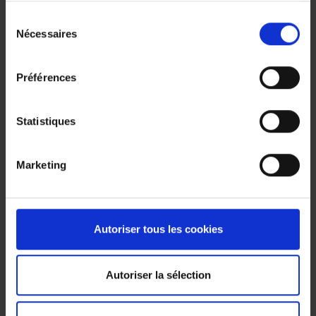
Votre société bénéficie d’une réduction
Sélection
d’impôt de 20 à 25% en fonction du taux
Nécessaires
du
de l’impôt des sociétés.
consentement
Les primes finançant la pension, payées
Préférences
par votre société n’ont aucune incidence
sur votre impôt des personnes
physiques.
Statistiques
La taxe sur les primes est de 4,4%,
l’impôt final s’élevant à 10% ou 16,5%.
Marketing
Il est possible de combiner branche 21
(rendement garanti) et branche 23
(fonds de placement).
Autoriser tous les cookies
Le montant que votre société peut
épargner pour vous dépend de la règle
des 80%. Cette règle est assez complexe.
Autoriser la sélection
Votre conseiller P&V pourra vous aider.