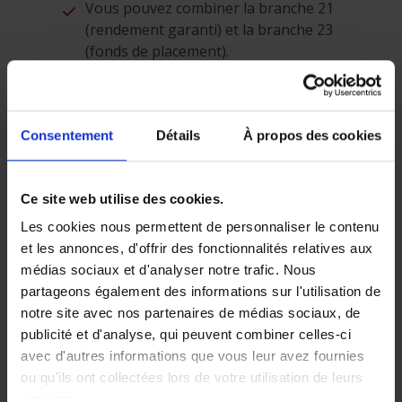
Vous pouvez combiner la branche 21
(rendement garanti) et la branche 23
(fonds de placement).
Le montant total de pension (légale et
complémentaire) ne peut excéder 80% de
votre revenu de référence. Ce calcul n’est
Consentement
Détails
À propos des cookies
pas simple, votre conseiller P&V se fera
un plaisir de le faire pour vous.
Ce site web utilise des cookies.
3. L’EIP : Engagement
individuel de pension
Les cookies nous permettent de personnaliser le contenu
et les annonces, d'offrir des fonctionnalités relatives aux
Avec un
engagement individuel de pension
(EIP)
médias sociaux et d'analyser notre trafic. Nous
comme le Top-Hat Plus Plan de P&V, vous
partageons également des informations sur l'utilisation de
n’épargnez pas vous-même pour votre
notre site avec nos partenaires de médias sociaux, de
pension. C’est votre société qui s’en charge.
publicité et d'analyse, qui peuvent combiner celles-ci
avec d'autres informations que vous leur avez fournies
Un EIP est destiné
aux indépendants en
ou qu'ils ont collectées lors de votre utilisation de leurs
société
.
services.