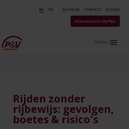
Skip to Main Content
Rijden zonder rijbewijs: gevolg
NL
FR
ADVISEUR
CONTACT
SCHADE
Klantenzone MyP&V
Rijden zonder
rijbewijs: gevolgen,
boetes & risico's