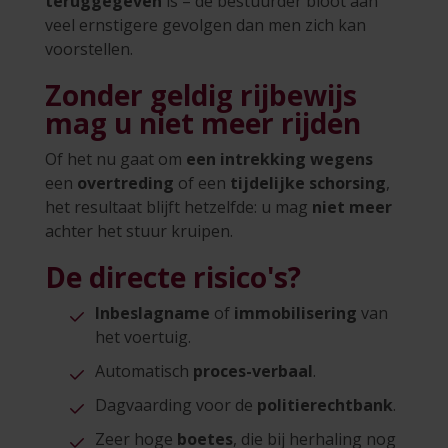
teruggegeven
is – de bestuurder bloot aan
veel ernstigere gevolgen dan men zich kan
voorstellen.
Zonder geldig rijbewijs
mag u niet meer rijden
Of het nu gaat om
een intrekking wegens
een
overtreding
of een
tijdelijke schorsing
,
het resultaat blijft hetzelfde: u mag
niet meer
achter het stuur kruipen.
De directe risico's?
Inbeslagname
of
immobilisering
van
het voertuig.
Automatisch
proces-verbaal
.
Dagvaarding voor de
politierechtbank
.
Zeer hoge
boetes
, die bij herhaling nog