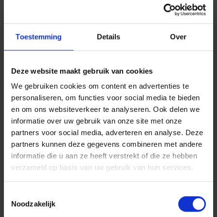
Een banaal
ongeval
kan leiden tot
jarenlange schulden.
Een auto, een voetganger, een fiets, een
Toestemming
Details
Over
straatlantaarn... alles wordt uw
persoonlijke
verantwoordelijkheid
.
Deze website maakt gebruik van cookies
Waarom rijden zonder
We gebruiken cookies om content en advertenties te
rijbewijs nooit het risico
personaliseren, om functies voor social media te bieden
waard is
en om ons websiteverkeer te analyseren. Ook delen we
informatie over uw gebruik van onze site met onze
In de meeste gevallen is het
eenvoudig
om uw
partners voor social media, adverteren en analyse. Deze
rijbewijs weer in orde te krijgen:
partners kunnen deze gegevens combineren met andere
herstelproeven,
informatie die u aan ze heeft verstrekt of die ze hebben
medische afspraak,
verzameld op basis van uw gebruik van hun services.
theoretische of praktische test,
Toestemmingsselectie
administratieve herinschrijving.
Noodzakelijk