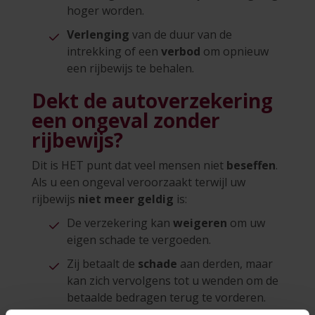
hoger worden.
Verlenging
van de duur van de
intrekking of een
verbod
om opnieuw
een rijbewijs te behalen.
Dekt de autoverzekering
een ongeval zonder
rijbewijs?
Dit is HET punt dat veel mensen niet
beseffen
.
Als u een ongeval veroorzaakt terwijl uw
rijbewijs
niet meer geldig
is:
De verzekering kan
weigeren
om uw
eigen schade te vergoeden.
Zij betaalt de
schade
aan derden, maar
kan zich vervolgens tot u wenden om de
betaalde bedragen terug te vorderen.