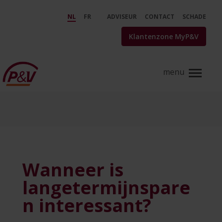
Skip to Main Content
Wanneer is langetermijnsparen 
NL
FR
ADVISEUR
CONTACT
SCHADE
Klantenzone MyP&V
Wanneer is
langetermijnspare
n interessant?