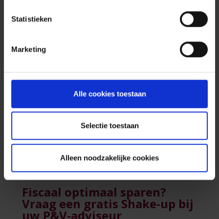
dat is uiteraard niet voordelig. Als u van plan
bent om het maximale bedrag te storten, doet
Statistieken
ste
u dat dus best vóór uw 55
.
Ook na de betaling van de anticipatieve heffing
Marketing
loont het de moeite om verder te sparen. De
premies die u vanaf dan stort, zijn namelijk
belastingvrij en blijven een fiscaal voordeel van
30% opleveren.
Alle cookies toestaan
Bij opname van uw kapitaal op de voorziene
einddatum betaalt u geen belasting meer.
Selectie toestaan
Uw kapitaal vervroegd opvragen
is mogelijk
maar heel nadelig. U moet dan uitstapkosten
Alleen noodzakelijke cookies
betalen en de fiscale heffing bedraagt maar
liefst 33%.
Fiscaal optimaal sparen?
Vraag een gratis Shake-up bij
uw P&V-adviseur