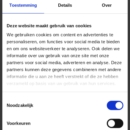
spaart. En afhankelijk van uw persoonlijke
Toestemming
Details
Over
financiële situatie kunt u ook even niets of een
kleiner bedrag storten.
Deze website maakt gebruik van cookies
Wat met de belastingen als u
uw kapitaal opneemt?
We gebruiken cookies om content en advertenties te
personaliseren, om functies voor social media te bieden
Op elke premie is een
verzekeringstaks van
en om ons websiteverkeer te analyseren. Ook delen we
ste
2%
verschuldigd. Op uw 60
verjaardag
informatie over uw gebruik van onze site met onze
betaalt u een
anticipatieve heffing van 10%
partners voor social media, adverteren en analyse. Deze
op uw opgebouwde reserve. De eventuele
partners kunnen deze gegevens combineren met andere
winstdeelname op het tak 21-gedeelte is
informatie die u aan ze heeft verstrekt of die ze hebben
vrijgesteld van deze belasting. Begon u met
verzameld op basis van uw gebruik van hun services.
ste
langetermijnsparen na uw 55
, dan betaalt u
deze 10% op de tiende verjaardag van uw
Toestemmingsselectie
contract.
Noodzakelijk
ste
Als u uw premie na uw 55
verhoogt, dan
wordt de anticipatieve heffing pas afgerekend
Voorkeuren
op de tiende verjaardag van de verhoging en