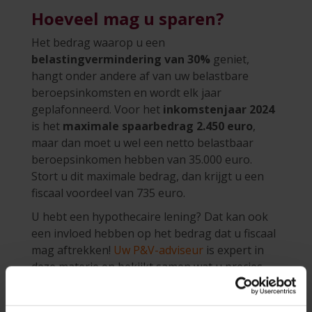
Hoeveel mag u sparen?
Het bedrag waarop u een
belastingvermindering van 30%
geniet,
hangt onder andere af van uw belastbare
beroepsinkomsten en wordt elk jaar
geplafonneerd. Voor het
inkomstenjaar 2024
is het
maximale spaarbedrag 2.450 euro
,
maar dan moet u wel een netto belastbaar
beroepsinkomen hebben van 35.000 euro.
Stort u dit maximale bedrag, dan krijgt u een
fiscaal voordeel van 735 euro.
U hebt een hypothecaire lening? Dat kan ook
een invloed hebben op het bedrag dat u fiscaal
mag aftrekken!
Uw P&V-adviseur
is expert in
deze materie en bekijkt samen wat u precies
kunt sparen. Natuurlijk hebt u het laatste
woord en bepaalt u zelf hoeveel u elk jaar