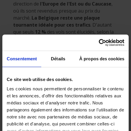
direction de
l'Europe de l'Est ou du Caucase
,
où ils sont revendus presque au prix du
marché.
La Belgique reste une plaque
tournante idéale pour ces trafics
. D'autant
que seuls
12 %
des vols sont élucidés, selon la
police fédérale.
La rapidité de détection
fait la différence
Consentement
Détails
À propos des cookies
Les systèmes GPS d’origine et de nombreux
traceurs classiques
sont souvent neutralisés
Ce site web utilise des cookies.
par des brouilleurs utilisés par les voleurs. Des
Les cookies nous permettent de personnaliser le contenu
solutions plus avancées,
combinant GPS, GSM
et les annonces, d'offrir des fonctionnalités relatives aux
et réseaux radio longue portée
, même
médias sociaux et d'analyser notre trafic. Nous
efficaces en milieu fermé, associées à une
partageons également des informations sur l'utilisation de
intervention rapide, augmentent fortement les
notre site avec nos partenaires de médias sociaux, de
chances de retrouver un véhicule volé.
publicité et d'analyse, qui peuvent combiner celles-ci
avec d'autres informations que vous leur avez fournies