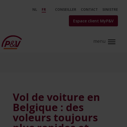
Saut au contenu principal
Vol de voiture en Belgique : des
NL
FR
CONSEILLER
CONTACT
SINISTRE
Espace client MyP&V
Vol de voiture en
Belgique : des
voleurs toujours