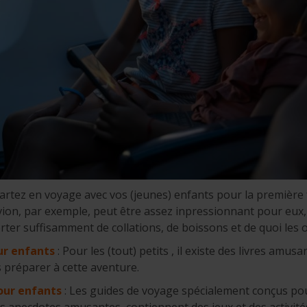
artez en voyage avec vos (jeunes) enfants pour la première 
ion, par exemple, peut être assez inpressionnant pour eux, s
er suffisamment de collations, de boissons et de quoi les 
ur enfants
: Pour les (tout) petits , il existe des livres amus
s préparer à cette aventure.
our enfants
: Les guides de voyage spécialement conçus pou
 anecdotes amusantes, contiennent des jeux et des activités