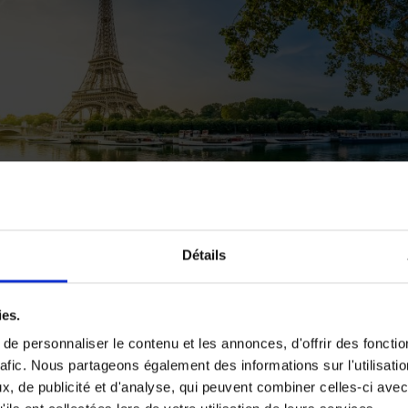
Détails
ies.
r de films ou de séries ?
Peut-être qu'un voyage à Varsovi
e personnaliser le contenu et les annonces, d'offrir des fonctio
cor de centaines de séries et de films), Berlin (77 cinémas !)
rafic. Nous partageons également des informations sur l'utilisati
t ? Mais vous pouvez aussi profiter de vos vacances pour ass
, de publicité et d'analyse, qui peuvent combiner celles-ci avec
ement sportif, faire un safari, pratiquer le bénévolat... Les 