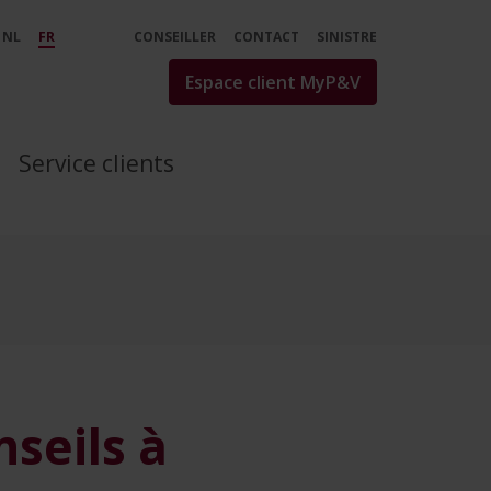
r - P&amp;V
NL
FR
CONSEILLER
CONTACT
SINISTRE
Espace client MyP&V
Service clients
nseils à