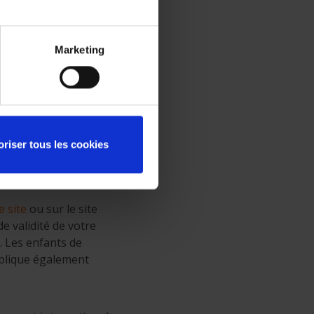
emandez une
retien de votre
Marketing
valable jusqu'au
n européenne. Mais
de renouveler votre
oriser tous les cookies
voiture.
e site
ou sur le site
e validité de votre
.. Les enfants de
pplique également