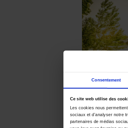
Consentement
Ce site web utilise des cook
Vous êtes un amateu
Les cookies nous permettent d
Witcher), Paris (le dé
sociaux et d'analyser notre t
Bologne vous séduirai
partenaires de médias sociaux
de musique ou un évén