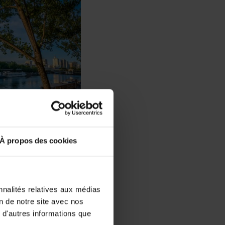
À propos des cookies
e (Le Pianiste, The
nnalités relatives aux médias
, Genève, Rome ou
on de notre site avec nos
ister à un festival
 d'autres informations que
possibilités sont