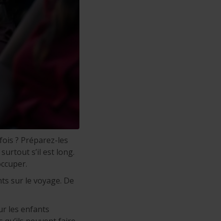
fois ? Préparez-les
urtout s’il est long.
occuper.
ants sur le voyage. De
r les enfants
 qu’ils peuvent faire