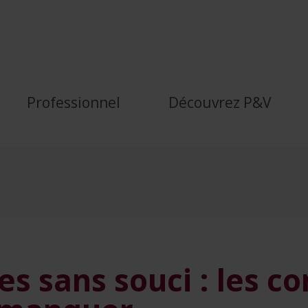
 conseils à ne pas manque
Professionnel
Découvrez P&V
s sans souci : les co