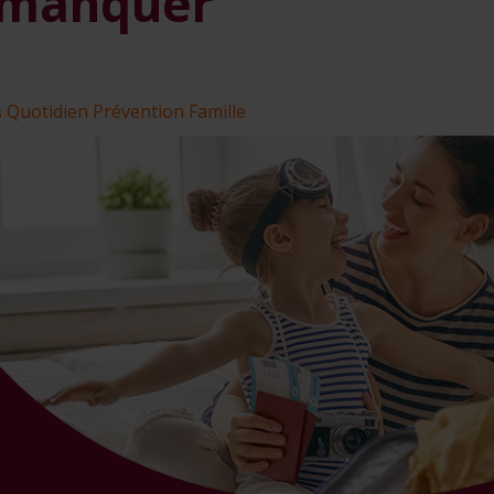
 manquer
s
Quotidien
Prévention
Famille