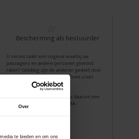
Bescherming als bestuurder
U veroorzaakt een ongeval waarbij uw
passagiers en andere personen gewond
raken? Gelukkig zijn de anderen gedekt door
uw BA-verzekering. Maar zelf bent u niet
verzekerd.
Een bestuurdersverzekering is daarom een
uitstekende aanvulling op uw BA-
Over
verzekering.
Bestuurdersverzekering
 media te bieden en om ons