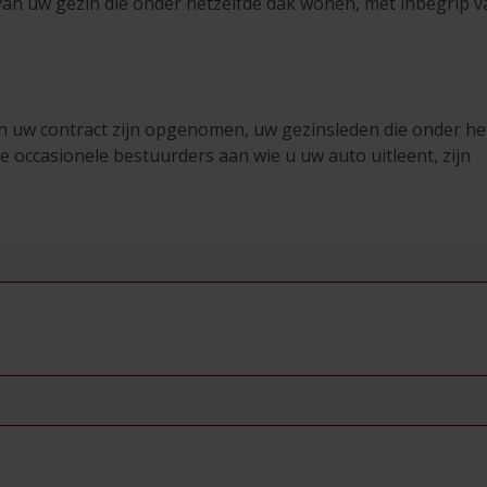
 van uw gezin die onder hetzelfde dak wonen, met inbegrip 
 in uw contract zijn opgenomen, uw gezinsleden die onder he
e occasionele bestuurders aan wie u uw auto uitleent, zijn