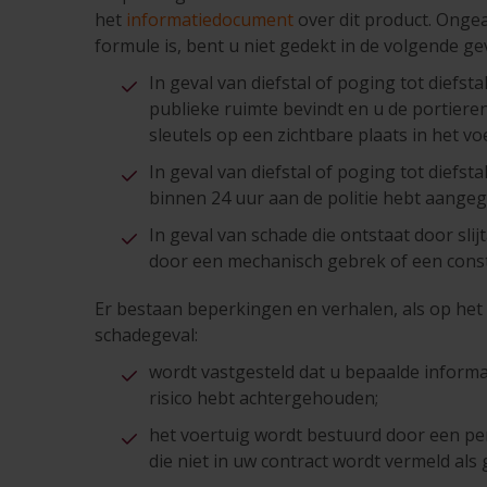
het
informatiedocument
over dit product. Onge
formule is, bent u niet gedekt in de volgende gev
In geval van diefstal of poging tot diefsta
publieke ruimte bevindt en u de portieren
sleutels op een zichtbare plaats in het vo
In geval van diefstal of poging tot diefstal,
binnen 24 uur aan de politie hebt aange
In geval van schade die ontstaat door slij
door een mechanisch gebrek of een const
Er bestaan beperkingen en verhalen, als op he
schadegeval:
wordt vastgesteld dat u bepaalde informa
risico hebt achtergehouden;
het voertuig wordt bestuurd door een pe
die niet in uw contract wordt vermeld als 