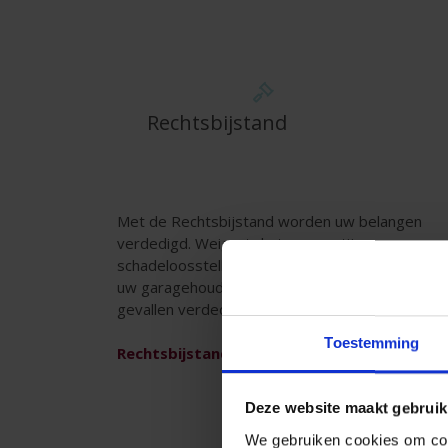
Rechtsbijstand
Met de Rechtsbijstand worden uw belangen
verdedigd. Weigert de tegenpartij een
schadeloosstelling of hebt u een geschil met
uw garagehouder? In deze en vele andere
gevallen verdedigt P&V uw belangen.
Toestemming
Rechtsbijstand
Deze website maakt gebruik
We gebruiken cookies om cont