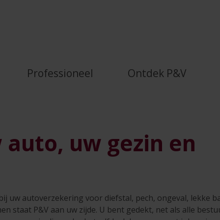
w gezin en uzelf | P&amp;
Professioneel
Ontdek P&V
 auto, uw gezin en
bij uw autoverzekering voor diefstal, pech, ongeval, lekke b
emen staat P&V aan uw zijde. U bent gedekt, net als alle best