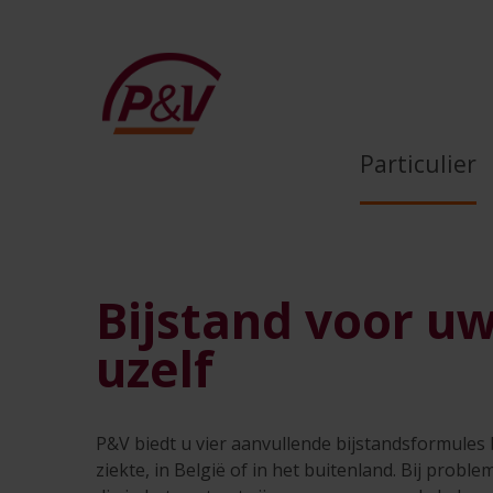
Skip to Main Content
Bijstand voor uw auto, u
Particulier
Bijstand voor uw
uzelf
P&V biedt u vier aanvullende bijstandsformules 
ziekte, in België of in het buitenland. Bij probl