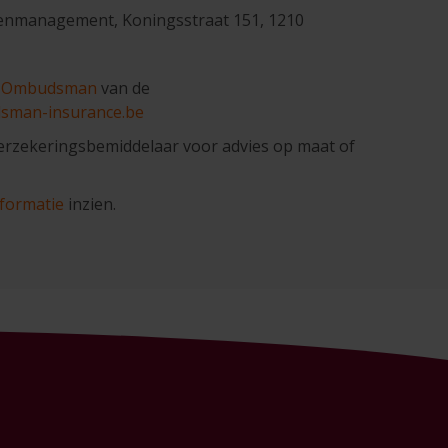
htenmanagement, Koningsstraat 151, 1210
e
Ombudsman
van de
man-insurance.be
erzekeringsbemiddelaar voor advies op maat of
nformatie
inzien.