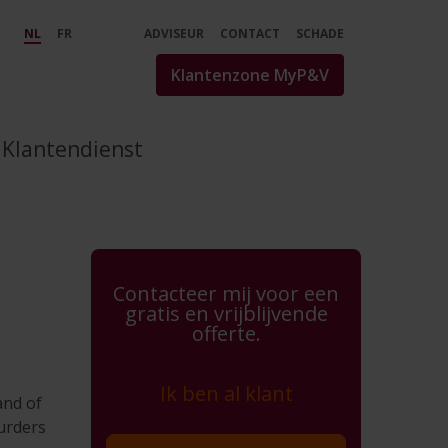
V - Verzekeringen - P&amp
NL
FR
ADVISEUR
CONTACT
SCHADE
Klantenzone MyP&V
Klantendienst
Contacteer mij voor een
gratis en vrijblijvende
offerte.
Ik ben al klant
and of
uurders