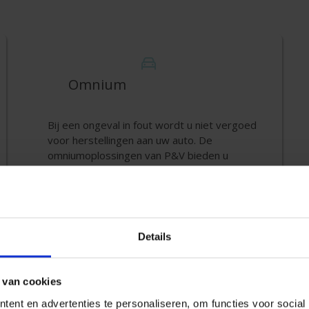
Omnium
Bij een ongeval in fout wordt u niet vergoed
voor herstellingen aan uw auto. De
omniumoplossingen van P&V bieden u
bescherming tegen de meest voorkomende
schade aan uw auto.
Omniumverzekering
Details
 van cookies
ent en advertenties te personaliseren, om functies voor social