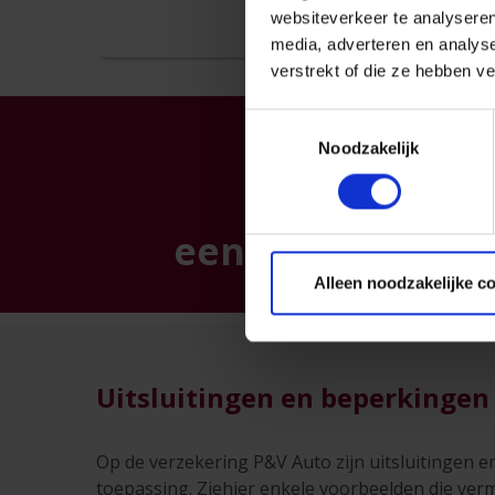
websiteverkeer te analyseren
media, adverteren en analys
verstrekt of die ze hebben v
Toestemmingsselectie
Noodzakelijk
Ontvang gra
een vrijblijvend
Alleen noodzakelijke c
Uitsluitingen en beperkinge
Op de verzekering P&V Auto zijn uitsluitingen 
toepassing. Ziehier enkele voorbeelden die ver