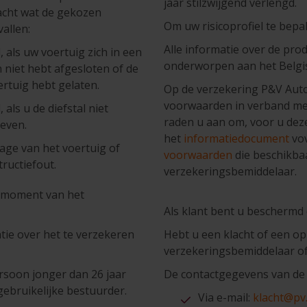
jaar stilzwijgend verlengd.
acht wat de gekozen
Om uw risicoprofiel te bep
allen:
Alle informatie over de pro
l, als uw voertuig zich in een
onderworpen aan het Belgis
 niet hebt afgesloten of de
ertuig hebt gelaten.
Op de verzekering P&V Auto 
voorwaarden in verband met
 als u de diefstal niet
raden u aan om, voor u deze
geven.
het
informatiedocument
vov
tage van het voertuig of
voorwaarden
die beschikbaa
ructiefout.
verzekeringsbemiddelaar.
t moment van het
Als klant bent u beschermd
tie over het te verzekeren
Hebt u een klacht of een o
verzekeringsbemiddelaar o
rsoon jonger dan 26 jaar
De contactgegevens van de
gebruikelijke bestuurder.
Via e-mail:
klacht@pv