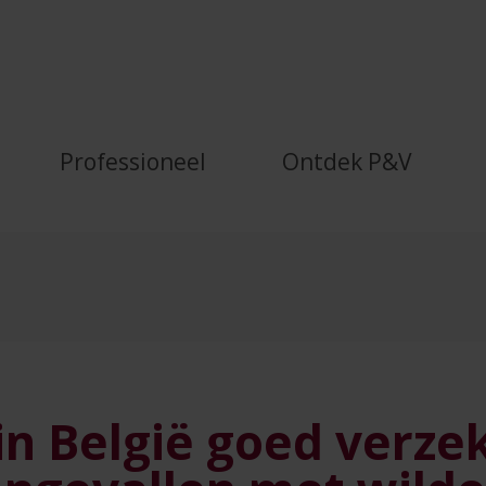
rzekerd tegen ongevallen 
Professioneel
Ontdek P&V
in België goed verze