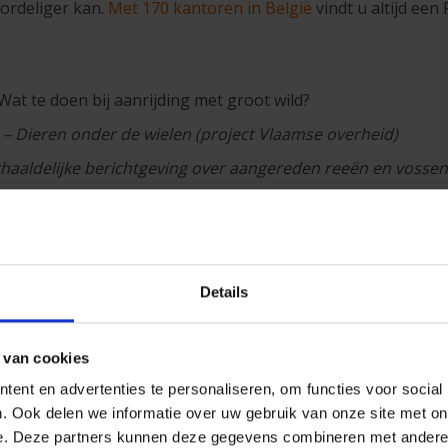
oordeliger kan.
Met 170 kantoren in België
vindt u altijd een 
at te doen bij aanrijding met groot wild?
– Dieren onder de wielen (project Vlaamse overheid)
haaldelijke berichtgeving over aangereden reeën en vossen
 onder de wielen – Belgium.be
kels over stedelijke dieren en verkeersincidenten
dy de gans’ terroriseert fietsers en joggers (april 2026)
Details
 van cookies
ent en advertenties te personaliseren, om functies voor social
. Ook delen we informatie over uw gebruik van onze site met on
lamedocument met daarin algemene informatie over de
verzekering P
e. Deze partners kunnen deze gegevens combineren met andere i
ring P&V Motor
ontwikkeld door P&V, een merk van P&V Verzekering