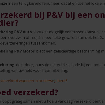
anzen
: een terugkerend fenomeen dat af en toe het lokale 
rzekerd bij P&V bij een o
dier?
kering P&V Auto
: voorziet mogelijk een tussenkomst bij e
s een everzwijn of ree). In specifieke gevallen kan ook het G
hadeverzekeringen tussenkomen.
kering P&V Motor
: biedt een gelijkaardige bescherming 
zekering
: dekt doorgaans de materiële schade bij een botsi
elling van uw fiets voor haar rekening.
u verzekerd wanneer u onderweg bent?
oed verzekerd?
rloopt graag samen met u hoe u vandaag verzekerd bent en