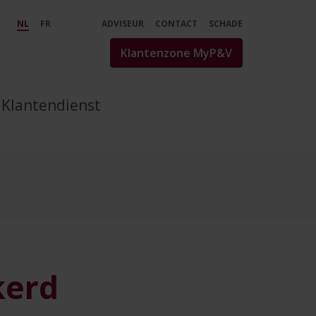
met wilde dieren? - P&amp
NL
FR
ADVISEUR
CONTACT
SCHADE
Klantenzone MyP&V
Klantendienst
kerd