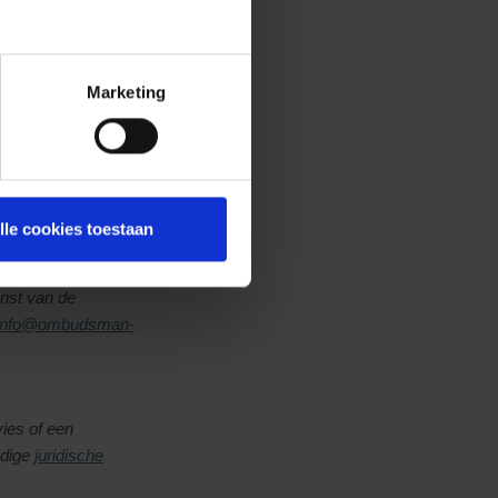
oorwaarden in verband met
n
de IPID–
.be
of op eenvoudig
Marketing
nd met stilzwijgende
rekspartner voor al uw
act opnemen met de dienst
dienst zal de
lle cookies toestaan
pnemen per post
onisch (02/250.90.60). Als
enst van de
info@ombudsman-
ies of een
edige
juridische