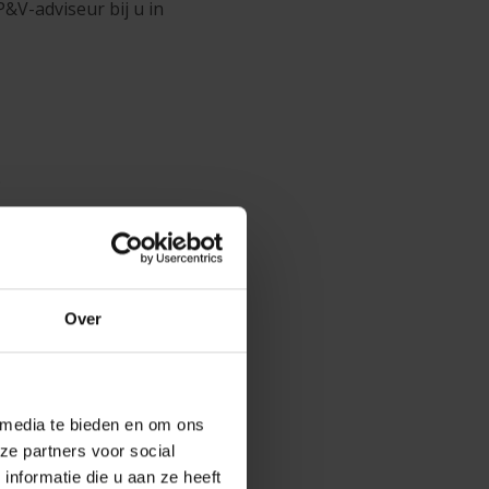
P&V-adviseur bij u in
Over
 media te bieden en om ons
ze partners voor social
&V Fiets
,
de verzekering
nformatie die u aan ze heeft
en, en waarop het