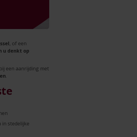
ussel
, of een
n u denkt op
ij een aanrijding met
men
.
ste
nnen
in stedelijke