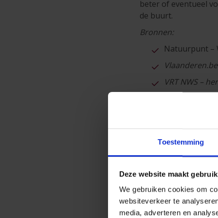
beter of eventueel v
de buurt.
Bronnen:
Natuurpunt – W
Vlaanderen.be 
VRT NWS – her
Project Dieren
VRT NWS – arti
VRT NWS – ‘Fred
Toestemming
Deze website maakt gebruik
We gebruiken cookies om cont
websiteverkeer te analyseren
Dit document is een rec
media, adverteren en analys
P&V Auto
en de
verzeke