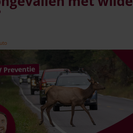
ongevallen met wilde
?
uto