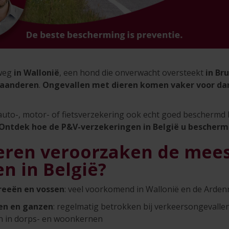
 weg
in Wallonië
, een hond die onverwacht oversteekt
in Br
laanderen
.
Ongevallen met dieren komen vaker voor da
uto-, motor- of fietsverzekering ook echt goed beschermd b
Ontdek hoe de P&V-verzekeringen in België u bescher
eren veroorzaken de mee
n in België?
reeën en vossen
: veel voorkomend in Wallonië en de Arde
en en ganzen
: regelmatig betrokken bij verkeersongevallen 
 in dorps- en woonkernen