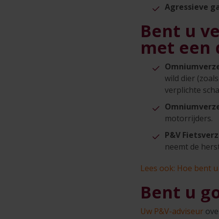
Agressieve g
Bent u ve
met een 
Omniumverze
wild dier (zoal
verplichte sc
Omniumverze
motorrijders.
P&V Fietsver
neemt de herst
Lees ook: Hoe bent 
Bent u g
Uw P&V-adviseur
ove