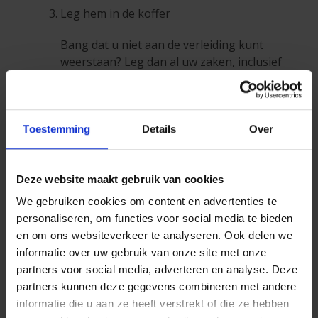
Leg hem in de koffer
Bang dat u niet aan de verleiding kunt
weerstaan? Leg dan al uw zaken, inclusief
telefoon en laptop, in de koffer van uw
auto. Zo vermijdt u bovendien dat
gauwdieven met uw spullen aan de haal
gaan.
Toestemming
Details
Over
Anticipeer
Deze website maakt gebruik van cookies
Dat superdringende telefoontje naar uw
baas, babysit of mama doet u best vóór u
We gebruiken cookies om content en advertenties te
vertrekt.
personaliseren, om functies voor social media te bieden
en om ons websiteverkeer te analyseren. Ook delen we
Delegeer
informatie over uw gebruik van onze site met onze
partners voor social media, adverteren en analyse. Deze
Rijdt er iemand met u mee, vraag dan aan
partners kunnen deze gegevens combineren met andere
die persoon om uw oproepen of
informatie die u aan ze heeft verstrekt of die ze hebben
berichten te beantwoorden.