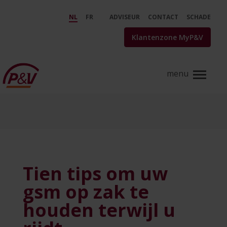
Skip to Main Content
Tien tips om uw gsm op zak te ho
NL
FR
ADVISEUR
CONTACT
SCHADE
Klantenzone MyP&V
Tien tips om uw
gsm op zak te
houden terwijl u