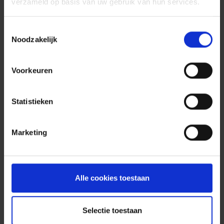
verzameld op basis van uw gebruik van hun services.
Neem een pauze
Toestemmingsselectie
Als u een oproep wilt beantwoorden, uw
Noodzakelijk
berichten beluisteren, een sms lezen of
schrijven of zelf een telefoontje doen,
profiteer ervan om een pauze te nemen.
Voorkeuren
Zorg wel dat u dan op een veilige plaats
staat, waar u uzelf en anderen niet in
Statistieken
gevaar brengt, bijvoorbeeld op een
parking of tankstation.
Marketing
Reken uit wat u met 116 euro kunt doen
Denk aan wat u riskeert als u betrapt
wordt met uw gsm achter het stuur. Met
Alle cookies toestaan
116 euro kunt u heel wat leuke dingen
doen.
Kom tot rust
Selectie toestaan