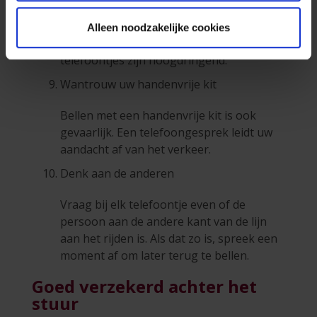
U hebt een gemiste oproep, en dan? Wees
positief: geniet van het moment dat u
Alleen noodzakelijke cookies
even onbereikbaar bent. Niet alle
telefoontjes zijn hoogdringend.
Wantrouw uw handenvrije kit
Bellen met een handenvrije kit is ook
gevaarlijk. Een telefoongesprek leidt uw
aandacht af van het verkeer.
Denk aan de anderen
Vraag bij elk telefoontje even of de
persoon aan de andere kant van de lijn
aan het rijden is. Als dat zo is, spreek een
moment af om later terug te bellen.
Goed verzekerd achter het
stuur