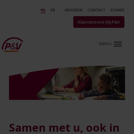
Skip to Main Content
Info corona - P&amp;V
NL
FR
ADVISEUR
CONTACT
SCHADE
Klantenzone MyP&V
Samen met u, ook in