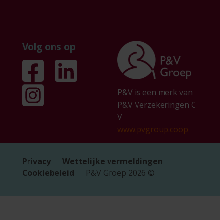
Volg ons op
P&V is een merk van
P&V Verzekeringen C
V
www.pvgroup.coop
Privacy
Wettelijke vermeldingen
Cookiebeleid
P&V Groep
2026
©