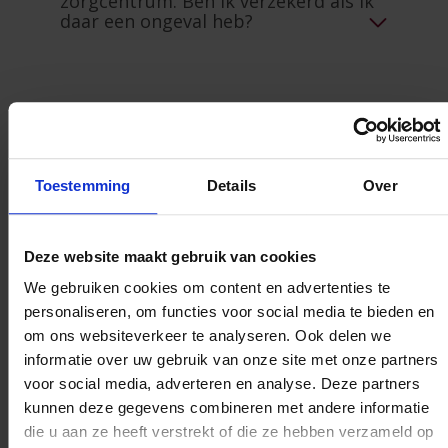
zorgcentrum. Ben ik verzekerd als ik
daar een ongeval heb?
Kan ik een beroep doen op mijn
verzekering Gewaarborgd inkomen
als ik preventief in quarantaine
geplaatst word?
Toestemming
Details
Over
Uw onderneming
Deze website maakt gebruik van cookies
We gebruiken cookies om content en advertenties te
personaliseren, om functies voor social media te bieden en
Kunt u uitstel krijgen voor de
om ons websiteverkeer te analyseren. Ook delen we
betaling van uw verzekeringspremies
informatie over uw gebruik van onze site met onze partners
en wat zijn de voorwaarden?
voor social media, adverteren en analyse. Deze partners
kunnen deze gegevens combineren met andere informatie
die u aan ze heeft verstrekt of die ze hebben verzameld op