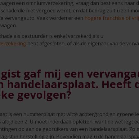
wagen een omniumverzekering, vraag dan best eens naar de v
e schade die niet vergoed wordt, en dat bedrag zult u zelf m
de vervangauto. Vaak worden er een
hogere franchise of vrij
gwagen.
chade als bestuurder is enkel verzekerd als u
verzekering
hebt afgesloten, of als de eigenaar van de ver
gist gaf mij een vervanga
 handelaarsplaat. Heeft 
eke gevolgen?
at is een nummerplaat met witte achtergrond en groene lett
is altijd een Z. U moet inderdaad opletten, want de wet legt e
ichtingen op aan de gebruikers van een handelaarsplaat. Zo
garagist in herstelling zijn. Bovendien mag u de handelaarspl