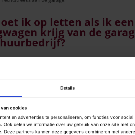
et ik op letten als ik een
wagen krijg van de garag
huurbedrijf?
t stuur van uw vervangauto plaatsneemt, controleert u best
n:
rnationale verzekeringskaart aanwezig en geldig?
Details
chrijvingsbewijs aanwezig en geldig?
nummerplaten overeen met de nummerplaat vermeld op he
ngsbewijs?
 van cookies
ringsbewijs nog geldig?
ent en advertenties te personaliseren, om functies voor social
. Ook delen we informatie over uw gebruik van onze site met on
borgen zijn gedekt en wat is het bedrag van de eventuele vr
e. Deze partners kunnen deze gegevens combineren met andere i