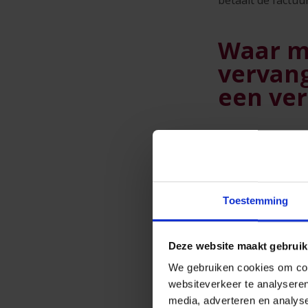
Waar mo
vervang
een ver
Voor u achter he
boorddocumente
Is de inte
Toestemming
Is het ins
Komen de 
inschrijvi
Deze website maakt gebruik
Is het keu
We gebruiken cookies om cont
websiteverkeer te analyseren
Welke waar
media, adverteren en analys