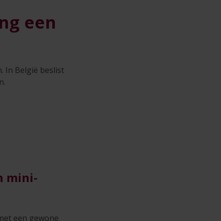
ing een
 In België beslist
n.
n mini-
u met een gewone