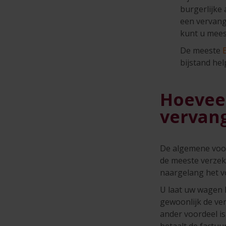
burgerlijke
een vervang
kunt u mees
De meeste
bijstand he
Hoeveel
vervan
De algemene voor
de meeste verzeke
naargelang het vo
U laat uw wagen 
gewoonlijk de ve
ander voordeel is
betaalt de factuu