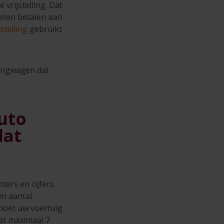
rijstelling. Dat
oeten betalen aan
stelling
gebruikt
vangwagen dat
uto
dat
ers en cijfers.
en aantal
 moet uw voertuig
aat maximaal 7