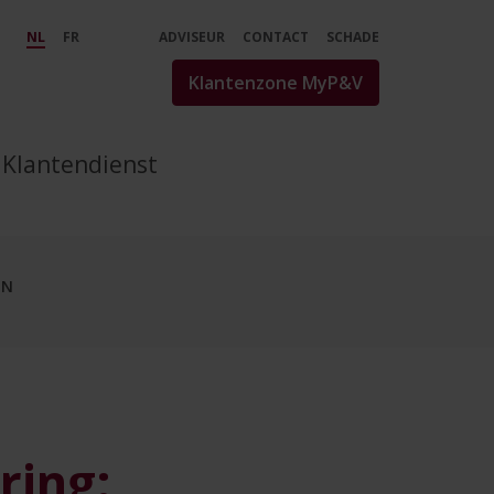
kering - P&amp;V
NL
FR
ADVISEUR
CONTACT
SCHADE
Klantenzone MyP&V
Klantendienst
EN
ring: