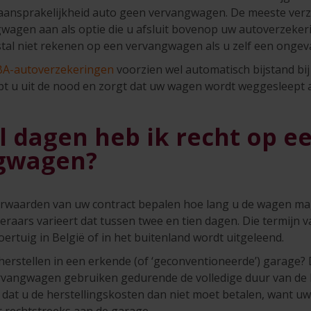
 aansprakelijkheid auto geen vervangwagen. De meeste ver
wagen aan als optie die u afsluit bovenop uw autoverzeker
tal niet rekenen op een vervangwagen als u zelf een ongeva
BA-autoverzekeringen
voorzien wel automatisch bijstand bij
lpt u uit de nood en zorgt dat uw wagen wordt weggesleept a
 dagen heb ik recht op e
gwagen?
waarden van uw contract bepalen hoe lang u de wagen mag
raars varieert dat tussen twee en tien dagen. Die termijn v
ertuig in België of in het buitenland wordt uitgeleend.
herstellen in een erkende (of ‘geconventioneerde’) garage?
rvangwagen gebruiken gedurende de volledige duur van de h
 dat u de herstellingskosten dan niet moet betalen, want u
r rechtstreeks aan de garage.