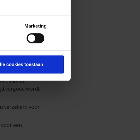
g rijden.
ingen opleggen.
Marketing
een
lle cookies toestaan
ekerd is. Dat is
ie u met de
ijd vergoed wordt
t u verzekerd voor
n voor een