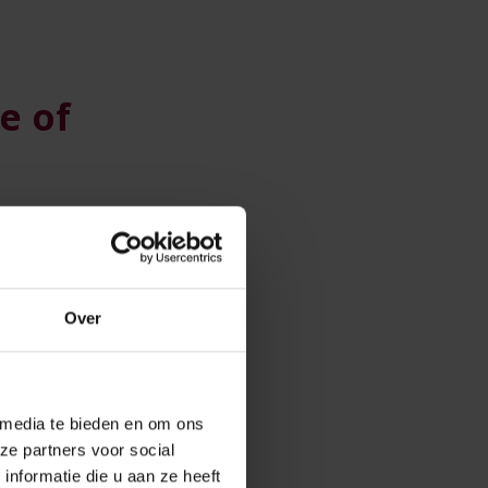
e of
 de
Over
t
 media te bieden en om ons
ze partners voor social
ijstelling?
nformatie die u aan ze heeft