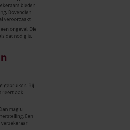
zekeraars bieden
ing. Bovendien
l veroorzaakt.
 een ongeval. Die
ls dat nodig is.
en
 gebruiken. Bij
arieert ook
 Dan mag u
erstelling. Een
w verzekeraar