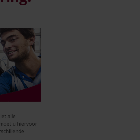
et alle
moet u hiervoor
rschillende