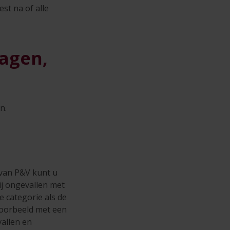
st na of alle
agen,
n.
van P&V kunt u
ij ongevallen met
 categorie als de
jvoorbeeld met een
vallen en