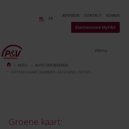
Skip to Main Content
Groene kaart: welk nut? Waar en
ADVISEUR
CONTACT
SCHADE
NL
FR
Klantenzone MyP&V
AUTO
AUTO VERZEKEREN
GROENE KAART: NUMMER, GEGEVENS, GELDIGHEID…
Groene kaart: