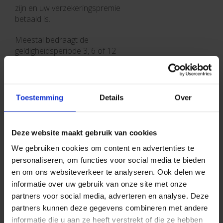
zijn en uw verzekeringspremie
betaald is.
Meestal bedraagt de
geldigheidsperiode 3, 6 of 12
maanden, al naargelang uw
betalingstermijnen. Na betaling
ontvangt u telkens een nieuwe
groene kaart.
Toestemming
Details
Over
Deze website maakt gebruik van cookies
Uw auto verzekeren
We gebruiken cookies om content en advertenties te
personaliseren, om functies voor social media te bieden
Welke autoverzekering kiezen?
en om ons websiteverkeer te analyseren. Ook delen we
informatie over uw gebruik van onze site met onze
Wat is een
BA-verzekering
auto (burgerlijke
partners voor social media, adverteren en analyse. Deze
aansprakelijkheid)?
partners kunnen deze gegevens combineren met andere
Wat is een
omnium
autoverzekering?
informatie die u aan ze heeft verstrekt of die ze hebben