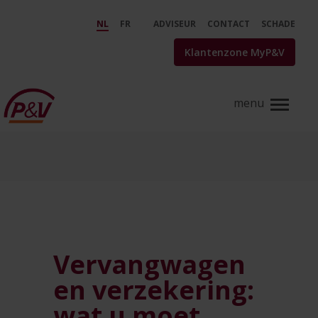
Skip to Main Content
Vervangwagen: alle belangrijke
NL
FR
ADVISEUR
CONTACT
SCHADE
Klantenzone MyP&V
Vervangwagen
en verzekering:
wat u moet