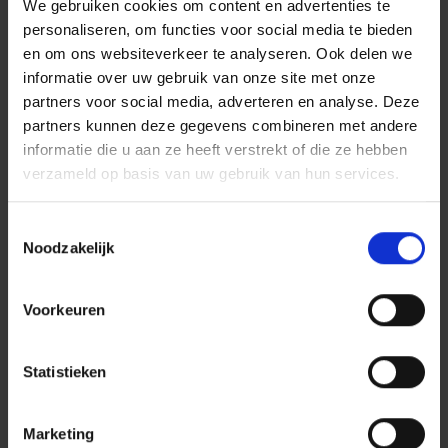
We gebruiken cookies om content en advertenties te
vervangauto staat aangegeven
personaliseren, om functies voor social media te bieden
waarvoor deze verzekerd is. Dat is
en om ons websiteverkeer te analyseren. Ook delen we
minstens voor de burgerlijke
informatie over uw gebruik van onze site met onze
aansprakelijkheid. Dat betekent dat de
partners voor social media, adverteren en analyse. Deze
schade die u met de vervangauto aan
partners kunnen deze gegevens combineren met andere
derden, onder wie ook uw passagiers,
informatie die u aan ze heeft verstrekt of die ze hebben
zou veroorzaken, altijd vergoed wordt
verzameld op basis van uw gebruik van hun services.
door de BA-autoverzekering van de
vervangwagen.
Toestemmingsselectie
Een vervangwagen kan
Noodzakelijk
ook
omnium
verzekerd zijn. Is dit het
geval, dan bent u verzekerd voor de
schade die u aan de vervangauto zou
Voorkeuren
veroorzaken
Bijvoorbeeld als u tegen een paaltje
Statistieken
zou rijden, of als u aansprakelijk zou
zijn voor een ongeval met een derde.
Marketing