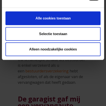
Heeft de vervangwagen
een omniumverzekering, vraag dan
best eens naar de vrijstelling. Dat is het
deel van de schade die niet vergoed
Alle cookies toestaan
wordt, en dat bedrag zult u zelf moeten
betalen aan de eigenaar van de
Selectie toestaan
vervangauto. Vaak worden er
een
hogere franchise of
vrijstelling
gebruikt voor een
Alleen noodzakelijke cookies
vervangwagen.
Uw lichamelijke schade als bestuurder
is enkel verzekerd als u
een
bestuurdersverzekering
hebt
afgesloten, of als de eigenaar van de
vervangwagen dat heeft gedaan.
De garagist gaf mij
een vervangauto