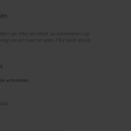
len
allen van P&V verzekert uw werknemers op
 weg van en naar het werk. P&V biedt steeds
d;
le activiteiten;
 AMI