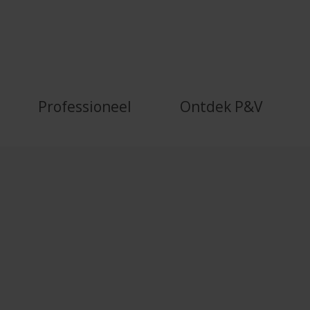
or de publieke sector - P&amp;V
Professioneel
Ontdek P&V