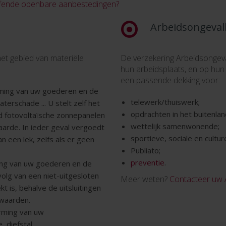
ffende openbare aanbestedingen?
Arbeidsongeval
et gebied van materiële
De verzekering Arbeidsongev
hun arbeidsplaats, en op hun
een passende dekking voor:
ming van uw goederen en de
telewerk/thuiswerk;
terschade ... U stelt zelf het
opdrachten in het buitenlan
d fotovoltaïsche zonnepanelen
wettelijk samenwonende;
rde. In ieder geval vergoedt
sportieve, sociale en culture
 een lek, zelfs als er geen
Publiato;
preventie
.
ming van uw goederen en de
olg van een niet-uitgesloten
Meer weten?
Contacteer uw
kt is, behalve de uitsluitingen
rwaarden.
erming van uw
diefstal ...