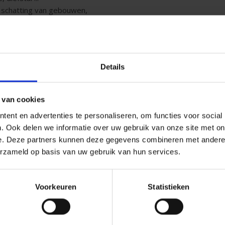
: schatting van gebouwen,
id
Auto
Details
 stellen wij verschillende
P&V biedt een aangepaste en 
 van cookies
Bovenop de standaard verze
mini-omnium
, de
omnium
, de
ent en advertenties te personaliseren, om functies voor social
n de Overheidsinstellingen:
bieden wij:
. Ook delen we informatie over uw gebruik van onze site met on
ofdactiviteit passen en die
e. Deze partners kunnen deze gegevens combineren met andere i
dekking ingebouwd materiaa
de zouden veroorzaken.
erzameld op basis van uw gebruik van hun services.
schade aan koplampen;
s: dekking voor uw activiteiten
dekking Omnium opdracht;
premievermindering in func
uate oplossing voor scholen
Voorkeuren
Statistieken
netwerk van erkende garag
versnelde expertises bij on
Meer weten?
Contacteer uw