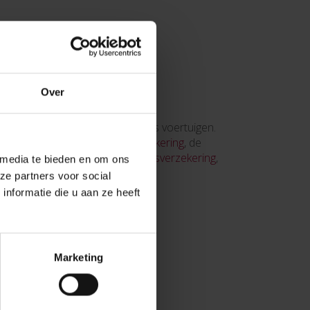
Over
optimale dekking voor alle types voertuigen.
keringen zoals de
BA-autoverzekering
, de
rechtsbijstand
en de
bestuurdersverzekering
,
 media te bieden en om ons
ze partners voor social
nformatie die u aan ze heeft
l;
tie van afgelegde kilometers;
Marketing
es;
gevallen.
 AMI