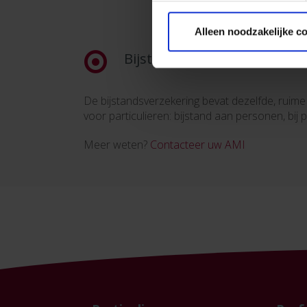
Alleen noodzakelijke c
Bijstand
De bijstandsverzekering bevat dezelfde, ruim
voor particulieren: bijstand aan personen, bij
Meer weten?
Contacteer uw AMI