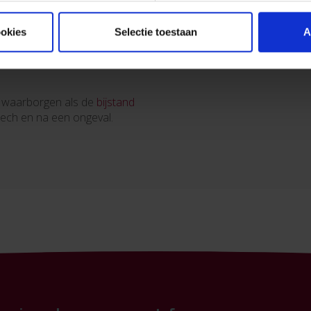
ookies
Selectie toestaan
A
e waarborgen als de
bijstand
 pech en na een ongeval.