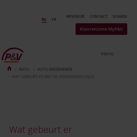
Skip to Main Content
Perte totale van uw auto? Wat d
ADVISEUR
CONTACT
SCHADE
NL
FR
Klantenzone MyP&V
AUTO
AUTO VERZEKEREN
WAT GEBEURT ER MET DE VERZEKERING BIJ EEN TOTAAL VERLIES VAN UW AUTO?
Wat gebeurt er