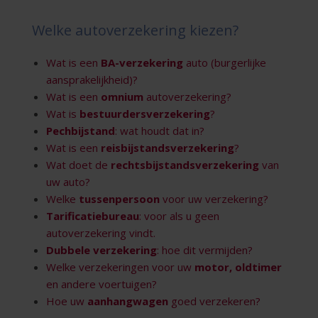
Welke autoverzekering kiezen?
Wat is een
BA-verzekering
auto (burgerlijke
aansprakelijkheid)?
Wat is een
omnium
autoverzekering?
Wat is
bestuurdersverzekering
?
Pechbijstand
: wat houdt dat in?
Wat is een
reisbijstandsverzekering
?
Wat doet de
rechtsbijstandsverzekering
van
uw auto?
Welke
tussenpersoon
voor uw verzekering?
Tarificatiebureau
: voor als u geen
autoverzekering vindt.
Dubbele verzekering
: hoe dit vermijden?
Welke verzekeringen voor uw
motor, oldtimer
en andere voertuigen?
Hoe uw
aanhangwagen
goed verzekeren?