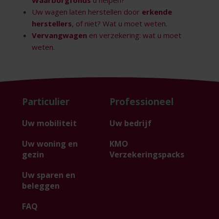
Waarborgfonds
u helpen?
Uw wagen laten herstellen door
erkende
herstellers
, of niet? Wat u moet weten.
Vervangwagen
en verzekering: wat u moet
weten
.
Particulier
Professioneel
Uw mobiliteit
Uw bedrijf
Uw woning en
KMO
gezin
Verzekeringspacks
Uw sparen en
beleggen
FAQ