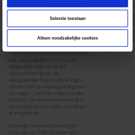
De vervangduur is het aantal dagen
tot u uw nieuwe wagen kunt
Selectie toestaan
gebruiken, dus na aankoop,
levertermijn en administratieve
formaliteiten.
Alleen noodzakelijke cookies
Hebt u een omniumverzekering, dan
hoeft u niet te wachten tot bepaald is
wie aansprakelijk is of tot u een
vergoeding krijgt van de BA-
autoverzekering van de
aansprakelijke tegenpartij. U krijgt u
meteen een schadevergoeding voor
uw wagen.
Lees hier
volgens welke
principes uw omniumverzekering u
kan vergoeden, en welke vrijstellingen
er mogelijk zijn.
Sommige omniumverzekeringen,
zoals die van P&V Verzekeringen,