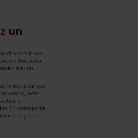
ez un
type de véhicule que
voiture d’occasion
andiez avec un
tes presque sûr que
n revanche, votre
articulier,
hat. En contrepartie,
perdrez en garantie.