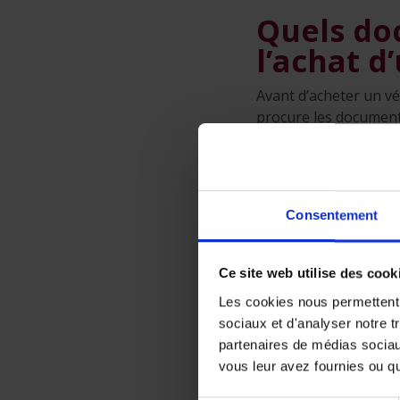
Quels do
l’achat d
Avant d’acheter un vé
procure les document
la facture de l
facture (établi
un contrat de v
Consentement
doit notamment
ses caractéristi
le formulaire 
Ce site web utilise des cook
Celle-ci doit i
Les cookies nous permettent d
certificat de v
sociaux et d'analyser notre t
le
Car-Pass
, d
partenaires de médias sociaux
vous leur avez fournies ou qu'
le certificat d
nécessaires ;