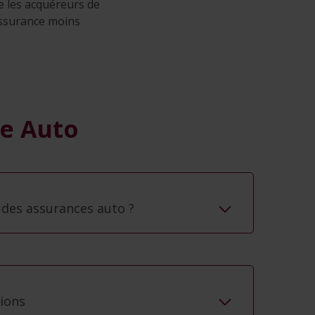
e les acquéreurs de
’assurance moins
e Auto
es assurances auto ?
tions