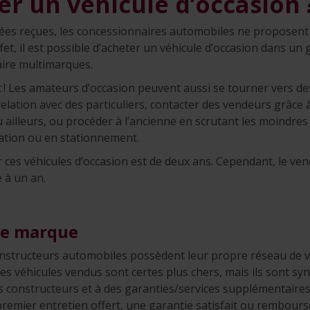
r un véhicule d’occasion 
ées reçues, les concessionnaires automobiles ne proposen
ffet, il est possible d’acheter un véhicule d’occasion dans u
ire multimarques.
t ! Les amateurs d’occasion peuvent aussi se tourner vers d
relation avec des particuliers, contacter des vendeurs grâce
 ailleurs, ou procéder à l’ancienne en scrutant les moindres 
lation ou en stationnement.
r ces véhicules d’occasion est de deux ans. Cependant, le ven
e à un an.
de marque
onstructeurs automobiles possèdent leur propre réseau de v
 les véhicules vendus sont certes plus chers, mais ils sont s
es constructeurs et à des garanties/services supplémentaires
premier entretien offert, une garantie satisfait ou remboursé