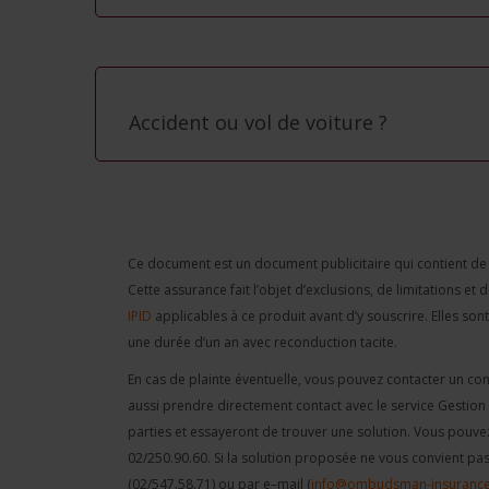
Accident ou vol de voiture ?
Ce document est un document publicitaire qui contient de 
Cette assurance fait l’objet d’exclusions, de limitations e
IPID
applicables à ce produit avant d’y souscrire. Elles sont 
une durée d’un an avec reconduction tacite.
En cas de plainte éventuelle, vous pouvez contacter un cons
aussi prendre directement contact avec le service Gestion 
parties et essayeront de trouver une solution. Vous pouvez 
02/250.90.60. Si la solution proposée ne vous convient 
(02/547.58.71) ou par e–mail (
info@ombudsman-insurance