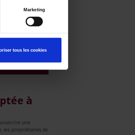
Marketing
ent être en
e de loi. Assurez-
cheteur soient
oriser tous les cookies
officielles de
ptée à
 souscrire une
, les propriétaires de