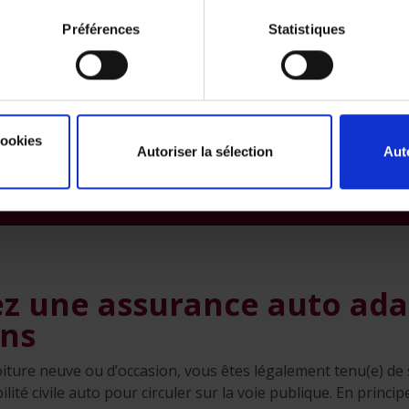
ur l’installation LPG si le véhicule en est équipé.
Préférences
Statistiques
 vous importez un véhicule de l’étranger, vous devez égalem
uments mentionnés ci-dessus afin que votre achat fasse forc
ents que vous recevez en langue étrangère de la part de l’a
cookies
Autoriser la sélection
Aut
mes. Une traduction desdits documents dans l’une des langues 
leurs pas à exclure.
ez une assurance auto ada
ins
iture neuve ou d’occasion, vous êtes légalement tenu(e) de
té civile auto pour circuler sur la voie publique. En principe