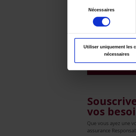
Sélection
un certificat po
Nécessaires
du
consentement
Attention : lorsque
possession des doc
vous que les docum
Utiliser uniquement les 
officiels et confor
nécessaires
Belgique n’est d’ail
Souscriv
vos beso
Que vous ayez une vo
assurance Responsabili