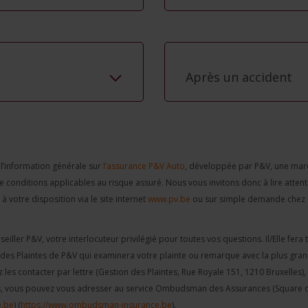
Après un accident
l’information générale sur
l’assurance P&V Auto
, développée par P&V, une marq
t de conditions applicables au risque assuré. Nous vous invitons donc à lire atten
à votre disposition via le site internet
www.pv.be
ou sur simple demande chez un
eiller P&V, votre interlocuteur privilégié pour toutes vos questions. Il/Elle fe
des Plaintes de P&V qui examinera votre plainte ou remarque avec la plus grande
les contacter par lettre (Gestion des Plaintes, Rue Royale 151, 1210 Bruxelles),
pas, vous pouvez vous adresser au service Ombudsman des Assurances (Square 
.be
) (
https://www.ombudsman-insurance.be
).