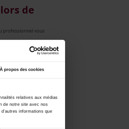
lors de
ou professionnel vous
er) ou une nouvelle
 Le contrat de vente
À propos des cookies
e véhicule et toutes
n » ainsi que le
nnalités relatives aux médias
on de notre site avec nos
hicule
 d'autres informations que
cations techniques