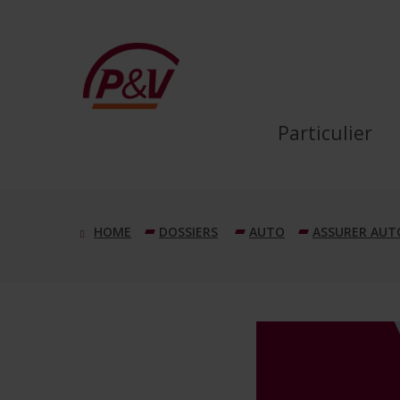
Saut au contenu principal
Quelques points d’attenti
Particulier
DOSSIERS
AUTO
ASSURER AUT