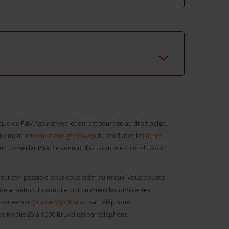
ue de P&V Assurances, et qui est soumise au droit belge.
tivement les
conditions générales
du produit et les
fiches
 conseiller P&V. Le contrat d’assurance est conclu pour
ra tout son possible pour vous aider au mieux. Vous pouvez
 attention. Ils concilieront au mieux les différentes
 par e–mail (
plainte@pv.be
) ou par téléphone
de Meeûs 35 à 1000 Bruxelles) par téléphone