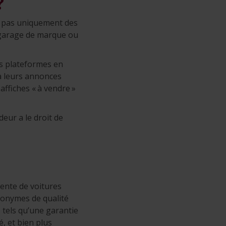
?
t pas uniquement des
n garage de marque ou
es plateformes en
 à leurs annonces
affiches « à vendre »
deur a le droit de
ente de voitures
ynonymes de qualité
 tels qu’une garantie
, et bien plus