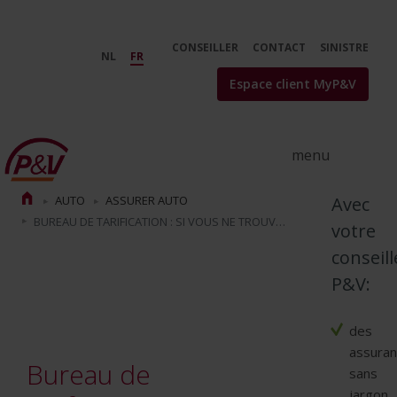
Saut au contenu principal
Refus d&#39;assurance auto : qu
CONSEILLER
CONTACT
SINISTRE
NL
FR
Espace client MyP&V
AUTO
ASSURER AUTO
Avec
BUREAU DE TARIFICATION : SI VOUS NE TROUVEZ PAS D'ASSURANCE AUTO
votre
conseill
P&V:
des
assura
Bureau de
sans
jargon