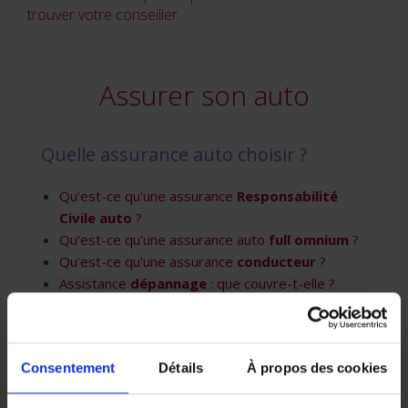
trouver votre conseiller.
Assurer son auto
Quelle assurance auto choisir ?
Qu'est-ce qu'une assurance
Responsabilité
Civile auto
?
Qu'est-ce qu'une assurance auto
full omnium
?
Qu'est-ce qu'une assurance
conducteur
?
Assistance
dépannage
: que couvre-t-elle ?
Qu'est-ce qu'une assurance
assistance
voyage
?
À quoi sert l'assurance
protection juridique
Consentement
Détails
À propos des cookies
auto de votre voiture ?
Quel
intermédiaire
pour votre assurance ?