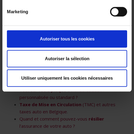
Indemnisation
après un accident de voiture :
pourquoi est-il primordial d'être bien assuré ?
Marketing
Franchise
assurance auto : de quoi s'agit-il ?
Quelle est la valeur de ma voiture auprès de
mon assurance en cas de
sinistre total
?
Autoriser tous les cookies
Formalités administratives
Autoriser la sélection
Offre
d'assurance voiture : en quoi ça consiste ?
Carte verte
: numéro, données, validité...
Immatriculation
de votre véhicule : comment
Utiliser uniquement les cookies nécessaires
ça marche ?
Tout sur votre
plaque
d’immatriculation :
personnalisée ou standard ?
Taxe de Mise en Circulation
(TMC) et autres
taxes auto en Belgique
.
Quand et comment pouvez-vous
résilier
l'assurance de votre auto ?