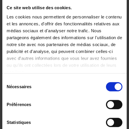
Bureau de tarification
: si vous ne trouvez pas
Ce site web utilise des cookies.
d'assurance auto
.
Cumul d’assurances
: comment l'éviter ?
Les cookies nous permettent de personnaliser le contenu
Quelles assurances choisir pour votre
moto,
et les annonces, d'offrir des fonctionnalités relatives aux
votre
ancêtre
et vos autres véhicules ?
médias sociaux et d'analyser notre trafic. Nous
Comment bien assurer une
remorque
?
partageons également des informations sur l'utilisation de
notre site avec nos partenaires de médias sociaux, de
publicité et d'analyse, qui peuvent combiner celles-ci
Comment comparer des assurances
avec d'autres informations que vous leur avez fournies
auto ?
ou qu'ils ont collectées lors de votre utilisation de leurs
services.
Comparer
les assurances auto. Comment
Sélection
comparer les garanties ?
Nécessaires
du
Degré
bonus-malus
: comment ça marche ?
consentement
Assurance auto
jeune conducteur
.
Une assurance auto
au kilomètre
: est-ce
Préférences
intéressant ou pas ?
Prix
assurance voiture : comment est-elle
Statistiques
calculée ?