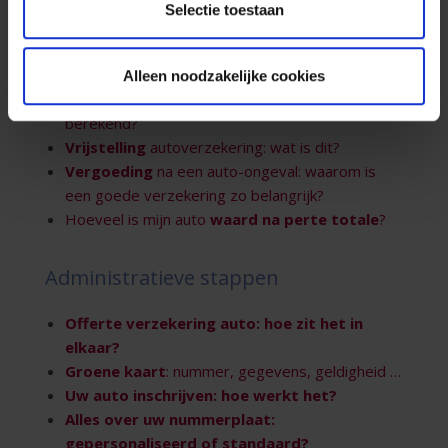
waarborgen vergelijken?
Selectie toestaan
Bonus-malus
graad: hoe werkt het?
Autoverzekering
jonge bestuurder
.
Een
kilometerverzekering
: interessant of niet?
Alleen noodzakelijke cookies
Premie
autoverzekering: hoe wordt die
berekend?
Vrijstelling
autoverzekering: wat is dit?
Vergoeding
na een auto-ongeval: waarom is
een goede verzekering zo belangrijk?
Hoeveel is mijn auto
waard na perte totale
?
Administratieve stappen
Offerte
verzekering auto: hoe zit het in
elkaar?
Groene kaart
: nummer, gegevens, geldigheid …
Uw auto
inschrijven
: hoe werkt het?
Alles over uw
nummerplaat
:
gepersonaliseerd of standaard?