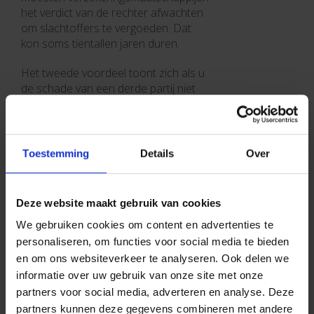
het verdict van de rechter afwachten
om slachtoffers te vergoeden. Dat
kon soms tientallen jaren duren.
Het tweede voordeel toont zich als u
de schade van een derde partij niet
kan aantonen. Voorheen kreeg u in
dergelijke gevallen helemaal niets
voor uw geleden schade, maar met
de Assuralia-overeenkomst dus wel.
Toestemming
Details
Over
Deze website maakt gebruik van cookies
Uw auto verzekeren
We gebruiken cookies om content en advertenties te
personaliseren, om functies voor social media te bieden
en om ons websiteverkeer te analyseren. Ook delen we
Welke autoverzekering kiezen?
informatie over uw gebruik van onze site met onze
partners voor social media, adverteren en analyse. Deze
Wat is een
BA-verzekering
auto (burgerlijke
partners kunnen deze gegevens combineren met andere