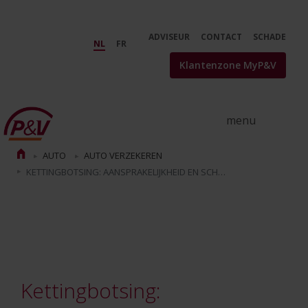
Skip to Main Content
Kettingbotsing verzekering: wie 
ADVISEUR
CONTACT
SCHADE
NL
FR
Klantenzone MyP&V
AUTO
AUTO VERZEKEREN
KETTINGBOTSING: AANSPRAKELIJKHEID EN SCHADEVERGOEDING
Kettingbotsing: